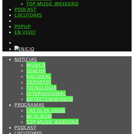
TOP MUSIC WEEKEND
PODCAST
LOCUTORES
POPUP
EN VIVO!
NOTICIAS
MÚSICA
SOACHA
NACIONAL
DEPORTES
TECNOLOGÍA
INTERNACIONAL
ENTRETENIMIENTO
PROGRAMAS
LAS 10 EN ONDA
MI ÁLBUM
TOP MUSIC WEEKEND
PODCAST
LOCUTORES