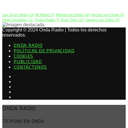
PODCAST
Las 10 en Onda
(12)
Mi Album
(3)
Mujeres en Onda
(16)
Noches con Onda
(2)
Onda Deportiva
(11)
Onda Digital
(7)
Rock Time
(12)
Viernes con Sabor
(5)
Copyright © 2024 Onda Radio | Todos los derechos
reservados.
ONDA RADIO
POLÍTICAS DE PRIVACIDAD
COOKIES
PUBLICIDAD
CONTÁCTENOS
ONDA RADIO
TE PONE EN ONDA