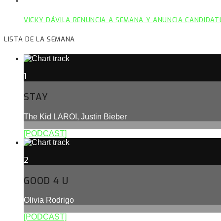
VICKY DÁVILA RENUNCIA A SEMANA Y ANUNCIA CANDIDAT
LISTA DE LA SEMANA
1
STAY
The Kid LAROI, Justin Bieber
[PODCAST]
2
GOOD 4 U
Olivia Rodrigo
[PODCAST]