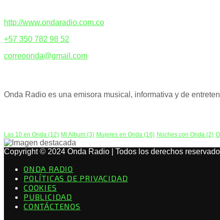
CONTACTENOS
http://www.ondaradio.com.co
+57 350 782 98 52
correoonda@gmail.com
ACERCA DE NOSOTROS
Onda Radio es una emisora musical, informativa y de entreteni
PODCAST
Las 10 en Onda
(12)
Mi Album
(3)
Mujeres en Onda
(16)
Noches con Onda
(2)
O
Copyright © 2024 Onda Radio | Todos los derechos reservado
ONDA RADIO
POLÍTICAS DE PRIVACIDAD
COOKIES
PUBLICIDAD
CONTÁCTENOS