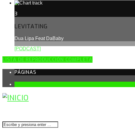
3
LEVITATING
Dua Lipa Feat DaBaby
[PODCAST]
LISTA DE REPRODUCCIÓN COMPLETA
PÁGINAS
1
BUSCAR