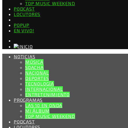
TOP MUSIC WEEKEND
PODCAST
LOCUTORES
POPUP
EN VIVO!
NOTICIAS
MÚSICA
SOACHA
NACIONAL
DEPORTES
TECNOLOGÍA
INTERNACIONAL
ENTRETENIMIENTO
PROGRAMAS
LAS 10 EN ONDA
MI ÁLBUM
TOP MUSIC WEEKEND
PODCAST
LOCUTORES