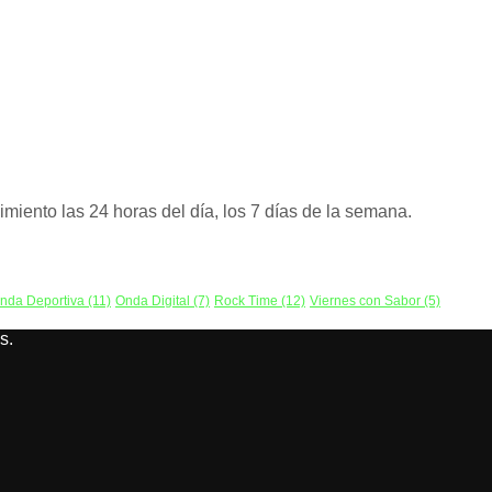
miento las 24 horas del día, los 7 días de la semana.
nda Deportiva
(11)
Onda Digital
(7)
Rock Time
(12)
Viernes con Sabor
(5)
s.