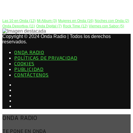
PODCAST
Las 10 en Onda
(12)
Mi Album
(3)
Mujeres en Onda
(16)
Noches con Onda
(2)
Onda Deportiva
(11)
Onda Digital
(7)
Rock Time
(12)
Viernes con Sabor
(5)
Copyright © 2024 Onda Radio | Todos los derechos
reservados.
ONDA RADIO
POLÍTICAS DE PRIVACIDAD
COOKIES
PUBLICIDAD
CONTÁCTENOS
ONDA RADIO
TE PONE EN ONDA