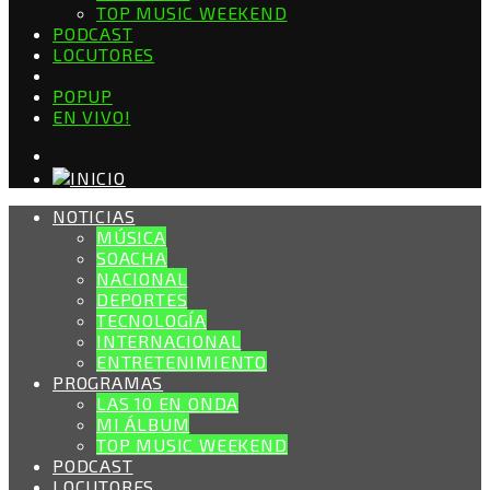
TOP MUSIC WEEKEND
PODCAST
LOCUTORES
POPUP
EN VIVO!
NOTICIAS
MÚSICA
SOACHA
NACIONAL
DEPORTES
TECNOLOGÍA
INTERNACIONAL
ENTRETENIMIENTO
PROGRAMAS
LAS 10 EN ONDA
MI ÁLBUM
TOP MUSIC WEEKEND
PODCAST
LOCUTORES