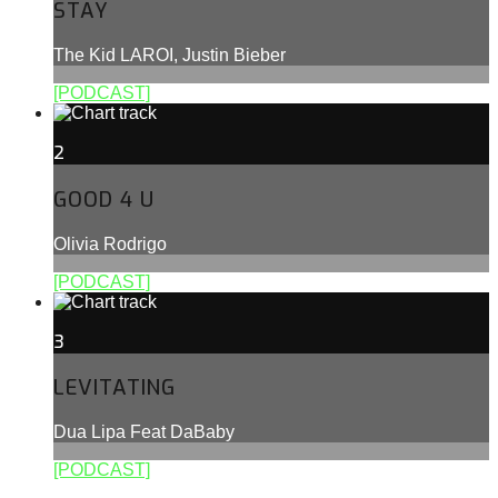
STAY
The Kid LAROI, Justin Bieber
[PODCAST]
2
GOOD 4 U
Olivia Rodrigo
[PODCAST]
3
LEVITATING
Dua Lipa Feat DaBaby
[PODCAST]