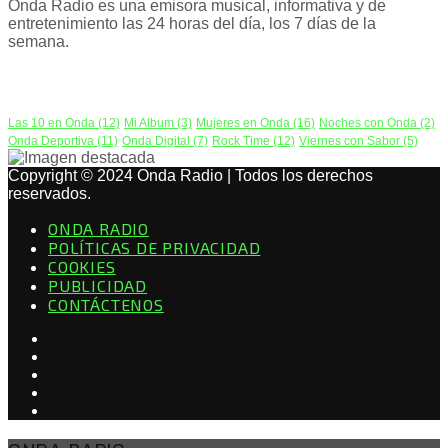
Onda Radio es una emisora musical, informativa y de
entretenimiento las 24 horas del día, los 7 días de la
semana.
PODCAST
Las 10 en Onda
(12)
Mi Album
(3)
Mujeres en Onda
(16)
Noches con Onda
(2)
Onda Deportiva
(11)
Onda Digital
(7)
Rock Time
(12)
Viernes con Sabor
(5)
Copyright © 2024 Onda Radio | Todos los derechos
reservados.
ONDA RADIO
POLÍTICAS DE PRIVACIDAD
COOKIES
PUBLICIDAD
CONTÁCTENOS