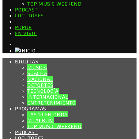
TOP MUSIC WEEKEND
PODCAST
LOCUTORES
POPUP
EN VIVO!
NOTICIAS
MÚSICA
SOACHA
NACIONAL
DEPORTES
TECNOLOGÍA
INTERNACIONAL
ENTRETENIMIENTO
PROGRAMAS
LAS 10 EN ONDA
MI ÁLBUM
TOP MUSIC WEEKEND
PODCAST
LOCUTORES