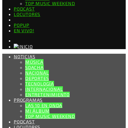
TOP MUSIC WEEKEND
PODCAST
LOCUTORES
POPUP
EN VIVO!
NOTICIAS
MÚSICA
SOACHA
NACIONAL
DEPORTES
TECNOLOGÍA
INTERNACIONAL
ENTRETENIMIENTO
PROGRAMAS
LAS 10 EN ONDA
MI ÁLBUM
TOP MUSIC WEEKEND
PODCAST
LOCUTORES