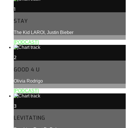
1
STAY
The Kid LAROI, Justin Bieber
[PODCAST]
2
GOOD 4 U
Olivia Rodrigo
[PODCAST]
3
LEVITATING