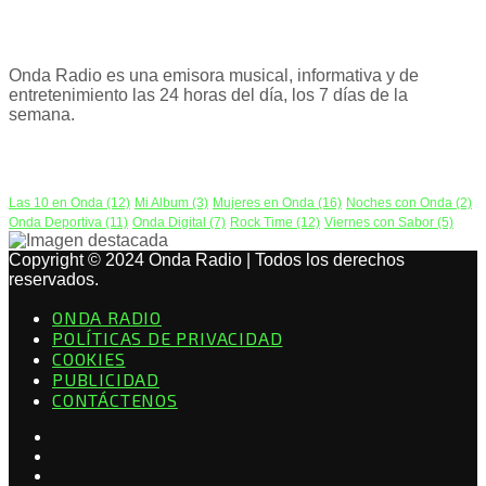
ACERCA DE NOSOTROS
Onda Radio es una emisora musical, informativa y de
entretenimiento las 24 horas del día, los 7 días de la
semana.
PODCAST
Las 10 en Onda
(12)
Mi Album
(3)
Mujeres en Onda
(16)
Noches con Onda
(2)
Onda Deportiva
(11)
Onda Digital
(7)
Rock Time
(12)
Viernes con Sabor
(5)
Copyright © 2024 Onda Radio | Todos los derechos
reservados.
ONDA RADIO
POLÍTICAS DE PRIVACIDAD
COOKIES
PUBLICIDAD
CONTÁCTENOS