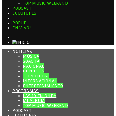
TOP MUSIC WEEKEND
PODCAST
LOCUTORES
POPUP
EN VIVO!
NOTICIAS
MÚSICA
SOACHA
NACIONAL
DEPORTES
TECNOLOGÍA
INTERNACIONAL
ENTRETENIMIENTO
PROGRAMAS
LAS 10 EN ONDA
MI ÁLBUM
TOP MUSIC WEEKEND
PODCAST
LOCUTORES