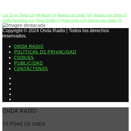
PODCAST
Las 10 en Onda
(12)
Mi Album
(3)
Mujeres en Onda
(16)
Noches con Onda
(2)
Onda Deportiva
(11)
Onda Digital
(7)
Rock Time
(12)
Viernes con Sabor
(5)
Copyright © 2024 Onda Radio | Todos los derechos
reservados.
ONDA RADIO
POLÍTICAS DE PRIVACIDAD
COOKIES
PUBLICIDAD
CONTÁCTENOS
ONDA RADIO
TE PONE EN ONDA