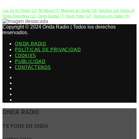
Las 10 en Onda
(12)
Mi Album
(3)
Mujeres en Onda
(16)
Noches con Onda
(2)
Onda Deportiva
(11)
Onda Digital
(7)
Rock Time
(12)
Viernes con Sabor
(5)
Copyright © 2024 Onda Radio | Todos los derechos
reservados.
ONDA RADIO
POLÍTICAS DE PRIVACIDAD
COOKIES
PUBLICIDAD
CONTÁCTENOS
ONDA RADIO
TE PONE EN ONDA