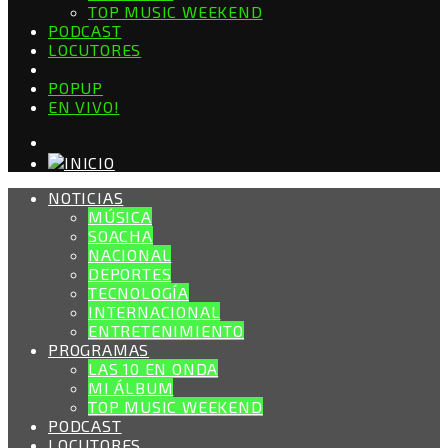
TOP MUSIC WEEKEND
PODCAST
LOCUTORES
POPUP
EN VIVO!
NOTICIAS
MÚSICA
SOACHA
NACIONAL
DEPORTES
TECNOLOGÍA
INTERNACIONAL
ENTRETENIMIENTO
PROGRAMAS
LAS 10 EN ONDA
MI ÁLBUM
TOP MUSIC WEEKEND
PODCAST
LOCUTORES