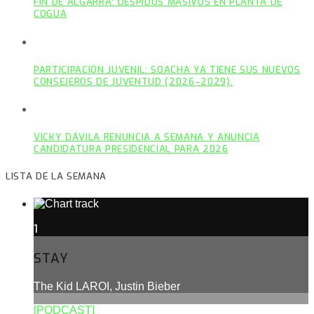
FIN DE ALGARRA: DESPIDOS MASIVOS EN PLANTA DE
COGUA
PARTICIPACIÓN JUVENIL: SOACHA YA TIENE SUS NUEVOS
CONSEJEROS DE JUVENTUD (2026–2029).
VICKY DÁVILA RENUNCIA A SEMANA Y ANUNCIA
CANDIDATURA PRESIDENCIAL PARA 2026
LISTA DE LA SEMANA
1
STAY
The Kid LAROI, Justin Bieber
[PODCAST]