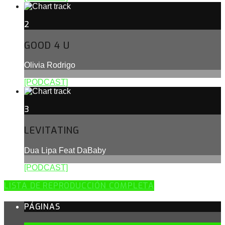
2
GOOD 4 U
Olivia Rodrigo
[PODCAST]
3
LEVITATING
Dua Lipa Feat DaBaby
[PODCAST]
LISTA DE REPRODUCCIÓN COMPLETA
PÁGINAS