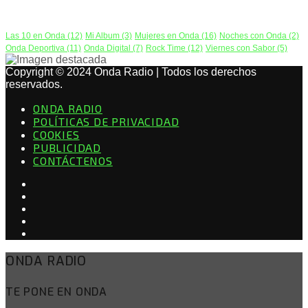
PODCAST
Las 10 en Onda
(12)
Mi Album
(3)
Mujeres en Onda
(16)
Noches con Onda
(2)
Onda Deportiva
(11)
Onda Digital
(7)
Rock Time
(12)
Viernes con Sabor
(5)
Copyright © 2024 Onda Radio | Todos los derechos
reservados.
ONDA RADIO
POLÍTICAS DE PRIVACIDAD
COOKIES
PUBLICIDAD
CONTÁCTENOS
ONDA RADIO
TE PONE EN ONDA