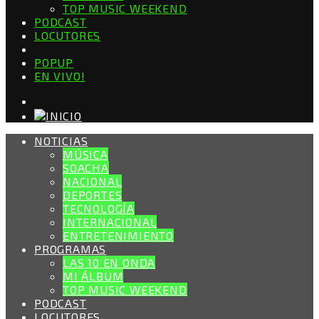
TOP MUSIC WEEKEND
PODCAST
LOCUTORES
POPUP
EN VIVO!
NOTICIAS
MÚSICA
SOACHA
NACIONAL
DEPORTES
TECNOLOGÍA
INTERNACIONAL
ENTRETENIMIENTO
PROGRAMAS
LAS 10 EN ONDA
MI ÁLBUM
TOP MUSIC WEEKEND
PODCAST
LOCUTORES