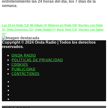
entretenimiento las 24 horas del día, los 7 días de la
semana.
PODCAST
Las 10 en Onda
(12)
Mi Album
(3)
Mujeres en Onda
(16)
Noches con Onda
(2)
Onda Deportiva
(11)
Onda Digital
(7)
Rock Time
(12)
Viernes con Sabor
(5)
Copyright © 2024 Onda Radio | Todos los derechos
reservados.
ONDA RADIO
POLÍTICAS DE PRIVACIDAD
COOKIES
PUBLICIDAD
CONTÁCTENOS