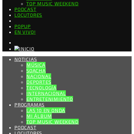
TOP MUSIC WEEKEND
PODCAST
LOCUTORES
POPUP
EN VIVO!
NOTICIAS
MÚSICA
SOACHA
NACIONAL
DEPORTES
TECNOLOGÍA
INTERNACIONAL
ENTRETENIMIENTO
PROGRAMAS
LAS 10 EN ONDA
MI ÁLBUM
TOP MUSIC WEEKEND
PODCAST
LOCUTORES