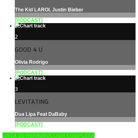
The Kid LAROI, Justin Bieber
[PODCAST]
2
GOOD 4 U
Olivia Rodrigo
[PODCAST]
3
LEVITATING
Dua Lipa Feat DaBaby
[PODCAST]
LISTA DE REPRODUCCIÓN COMPLETA