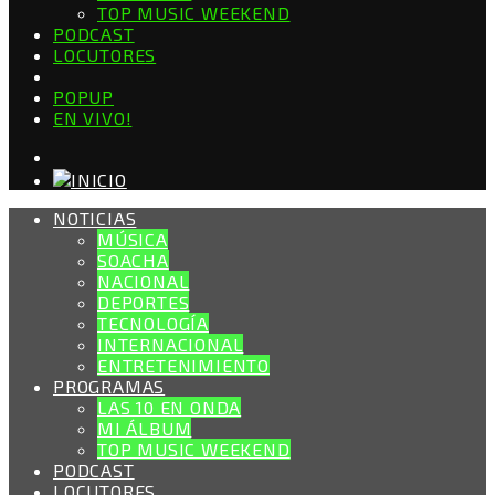
TOP MUSIC WEEKEND
PODCAST
LOCUTORES
POPUP
EN VIVO!
NOTICIAS
MÚSICA
SOACHA
NACIONAL
DEPORTES
TECNOLOGÍA
INTERNACIONAL
ENTRETENIMIENTO
PROGRAMAS
LAS 10 EN ONDA
MI ÁLBUM
TOP MUSIC WEEKEND
PODCAST
LOCUTORES