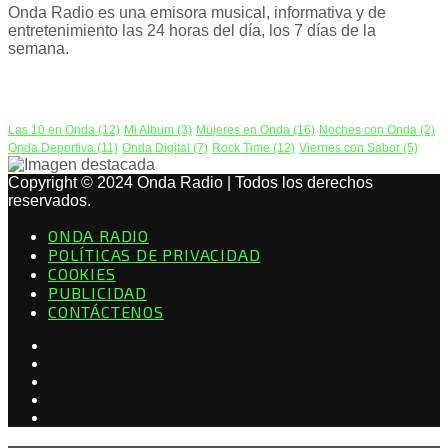
Onda Radio es una emisora musical, informativa y de
entretenimiento las 24 horas del día, los 7 días de la
semana.
PODCAST
Las 10 en Onda
(12)
Mi Album
(3)
Mujeres en Onda
(16)
Noches con Onda
(2)
Onda Deportiva
(11)
Onda Digital
(7)
Rock Time
(12)
Viernes con Sabor
(5)
Copyright © 2024 Onda Radio | Todos los derechos
reservados.
ONDA RADIO
POLÍTICAS DE PRIVACIDAD
COOKIES
PUBLICIDAD
CONTÁCTENOS