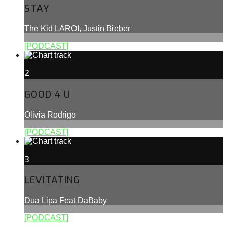
STAY
The Kid LAROI, Justin Bieber
[PODCAST]
2
GOOD 4 U
Olivia Rodrigo
[PODCAST]
3
LEVITATING
Dua Lipa Feat DaBaby
[PODCAST]