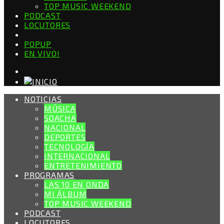
TOP MUSIC WEEKEND
PODCAST
LOCUTORES
POPUP
EN VIVO!
NOTICIAS
MÚSICA
SOACHA
NACIONAL
DEPORTES
TECNOLOGÍA
INTERNACIONAL
ENTRETENIMIENTO
PROGRAMAS
LAS 10 EN ONDA
MI ÁLBUM
TOP MUSIC WEEKEND
PODCAST
LOCUTORES