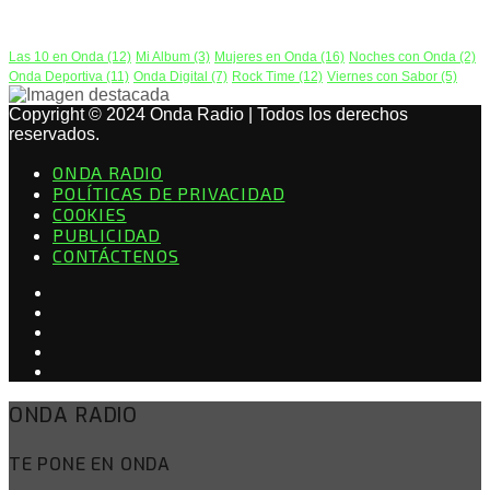
PODCAST
Las 10 en Onda
(12)
Mi Album
(3)
Mujeres en Onda
(16)
Noches con Onda
(2)
Onda Deportiva
(11)
Onda Digital
(7)
Rock Time
(12)
Viernes con Sabor
(5)
Copyright © 2024 Onda Radio | Todos los derechos
reservados.
ONDA RADIO
POLÍTICAS DE PRIVACIDAD
COOKIES
PUBLICIDAD
CONTÁCTENOS
ONDA RADIO
TE PONE EN ONDA