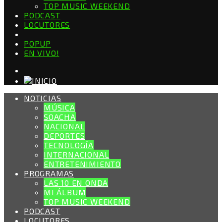
TOP MUSIC WEEKEND
PODCAST
LOCUTORES
POPUP
EN VIVO!
NOTICIAS
MÚSICA
SOACHA
NACIONAL
DEPORTES
TECNOLOGÍA
INTERNACIONAL
ENTRETENIMIENTO
PROGRAMAS
LAS 10 EN ONDA
MI ÁLBUM
TOP MUSIC WEEKEND
PODCAST
LOCUTORES