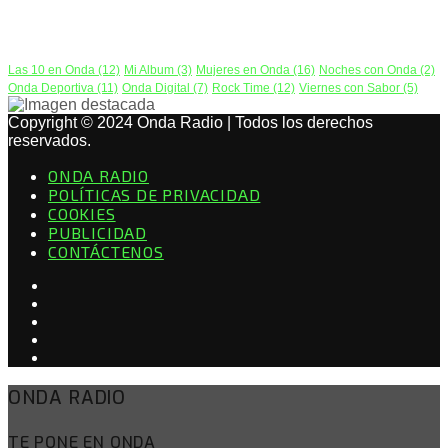
PODCAST
Las 10 en Onda
(12)
Mi Album
(3)
Mujeres en Onda
(16)
Noches con Onda
(2)
Onda Deportiva
(11)
Onda Digital
(7)
Rock Time
(12)
Viernes con Sabor
(5)
Copyright © 2024 Onda Radio | Todos los derechos
reservados.
ONDA RADIO
POLÍTICAS DE PRIVACIDAD
COOKIES
PUBLICIDAD
CONTÁCTENOS
ONDA RADIO
TE PONE EN ONDA