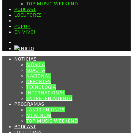
TOP MUSIC WEEKEND
PODCAST
LOCUTORES
POPUP
EN VIVO!
NOTICIAS
MÚSICA
SOACHA
NACIONAL
DEPORTES
TECNOLOGÍA
INTERNACIONAL
ENTRETENIMIENTO
PROGRAMAS
LAS 10 EN ONDA
MI ÁLBUM
TOP MUSIC WEEKEND
PODCAST
LOCUTORES