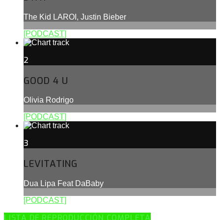
The Kid LAROI, Justin Bieber
[PODCAST]
2
GOOD 4 U
Olivia Rodrigo
[PODCAST]
3
LEVITATING
Dua Lipa Feat DaBaby
[PODCAST]
LISTA DE REPRODUCCIÓN COMPLETA