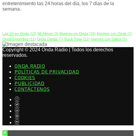
entretenimiento las 24 horas del día, los 7 días de la
semana.
PODCAST
Las 10 en Onda
(12)
Mi Album
(3)
Mujeres en Onda
(16)
Noches con Onda
(2)
Onda Deportiva
(11)
Onda Digital
(7)
Rock Time
(12)
Viernes con Sabor
(5)
Copyright © 2024 Onda Radio | Todos los derechos
reservados.
ONDA RADIO
POLÍTICAS DE PRIVACIDAD
COOKIES
PUBLICIDAD
CONTÁCTENOS