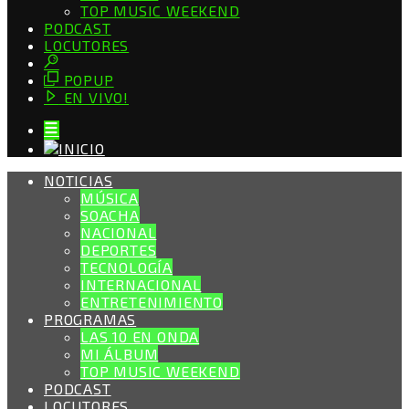
TOP MUSIC WEEKEND
PODCAST
LOCUTORES
POPUP
EN VIVO!
NOTICIAS
MÚSICA
SOACHA
NACIONAL
DEPORTES
TECNOLOGÍA
INTERNACIONAL
ENTRETENIMIENTO
PROGRAMAS
LAS 10 EN ONDA
MI ÁLBUM
TOP MUSIC WEEKEND
PODCAST
LOCUTORES