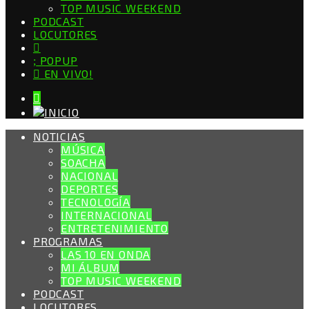
TOP MUSIC WEEKEND
PODCAST
LOCUTORES
POPUP
EN VIVO!
NOTICIAS
MÚSICA
SOACHA
NACIONAL
DEPORTES
TECNOLOGÍA
INTERNACIONAL
ENTRETENIMIENTO
PROGRAMAS
LAS 10 EN ONDA
MI ÁLBUM
TOP MUSIC WEEKEND
PODCAST
LOCUTORES