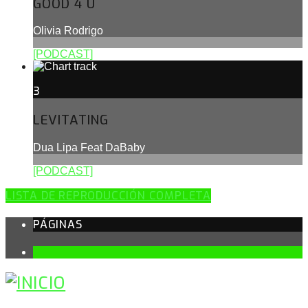
GOOD 4 U
Olivia Rodrigo
[PODCAST]
3
LEVITATING
Dua Lipa Feat DaBaby
[PODCAST]
LISTA DE REPRODUCCIÓN COMPLETA
PÁGINAS
1