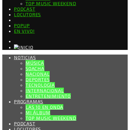
TOP MUSIC WEEKEND
PODCAST
LOCUTORES
POPUP
EN VIVO!
NOTICIAS
MÚSICA
SOACHA
NACIONAL
DEPORTES
TECNOLOGÍA
INTERNACIONAL
ENTRETENIMIENTO
PROGRAMAS
LAS 10 EN ONDA
MI ÁLBUM
TOP MUSIC WEEKEND
PODCAST
LOCUTORES