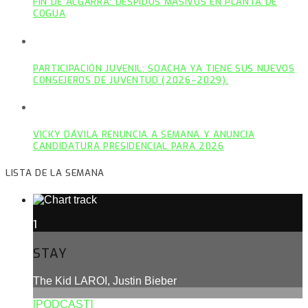
FIN DE ALGARRA: DESPIDOS MASIVOS EN PLANTA DE
COGUA
PARTICIPACIÓN JUVENIL: SOACHA YA TIENE SUS NUEVOS
CONSEJEROS DE JUVENTUD (2026–2029).
VICKY DÁVILA RENUNCIA A SEMANA Y ANUNCIA
CANDIDATURA PRESIDENCIAL PARA 2026
LISTA DE LA SEMANA
1
STAY
The Kid LAROI, Justin Bieber
[PODCAST]