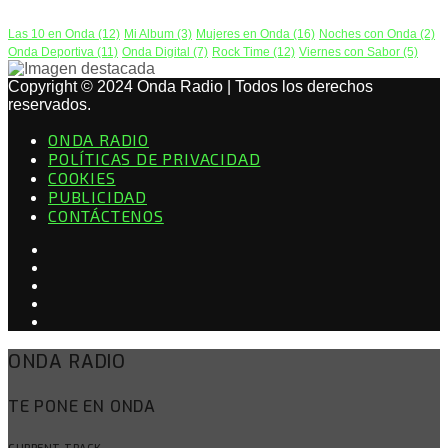
Las 10 en Onda
(12)
Mi Album
(3)
Mujeres en Onda
(16)
Noches con Onda
(2)
Onda Deportiva
(11)
Onda Digital
(7)
Rock Time
(12)
Viernes con Sabor
(5)
Copyright © 2024 Onda Radio | Todos los derechos
reservados.
ONDA RADIO
POLÍTICAS DE PRIVACIDAD
COOKIES
PUBLICIDAD
CONTÁCTENOS
ONDA RADIO
TE PONE EN ONDA