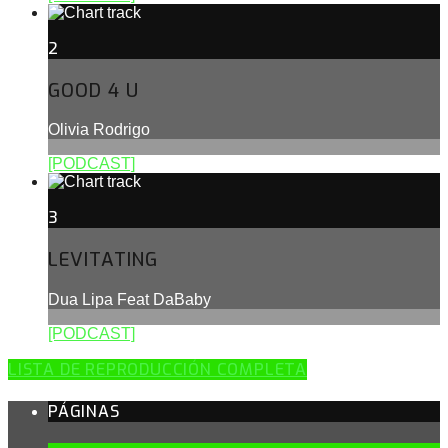
2
GOOD 4 U
Olivia Rodrigo
[PODCAST]
3
LEVITATING
Dua Lipa Feat DaBaby
[PODCAST]
LISTA DE REPRODUCCIÓN COMPLETA
PÁGINAS