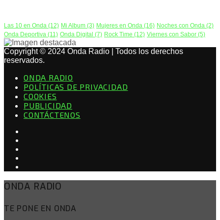
PODCAST
Las 10 en Onda
(12)
Mi Album
(3)
Mujeres en Onda
(16)
Noches con Onda
(2)
Onda Deportiva
(11)
Onda Digital
(7)
Rock Time
(12)
Viernes con Sabor
(5)
Copyright © 2024 Onda Radio | Todos los derechos
reservados.
ONDA RADIO
POLÍTICAS DE PRIVACIDAD
COOKIES
PUBLICIDAD
CONTÁCTENOS
ONDA RADIO
TE PONE EN ONDA