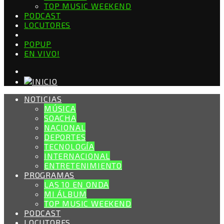
TOP MUSIC WEEKEND
PODCAST
LOCUTORES
POPUP
EN VIVO!
NOTICIAS
MÚSICA
SOACHA
NACIONAL
DEPORTES
TECNOLOGÍA
INTERNACIONAL
ENTRETENIMIENTO
PROGRAMAS
LAS 10 EN ONDA
MI ÁLBUM
TOP MUSIC WEEKEND
PODCAST
LOCUTORES