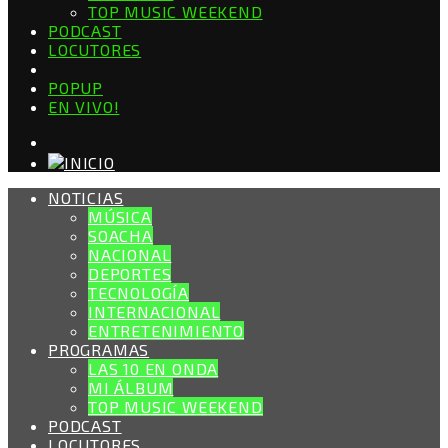
TOP MUSIC WEEKEND
PODCAST
LOCUTORES
POPUP
EN VIVO!
NOTICIAS
MÚSICA
SOACHA
NACIONAL
DEPORTES
TECNOLOGÍA
INTERNACIONAL
ENTRETENIMIENTO
PROGRAMAS
LAS 10 EN ONDA
MI ÁLBUM
TOP MUSIC WEEKEND
PODCAST
LOCUTORES