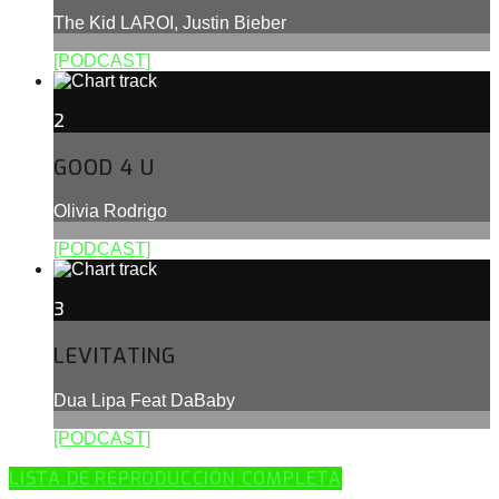
The Kid LAROI, Justin Bieber
[PODCAST]
2
GOOD 4 U
Olivia Rodrigo
[PODCAST]
3
LEVITATING
Dua Lipa Feat DaBaby
[PODCAST]
LISTA DE REPRODUCCIÓN COMPLETA