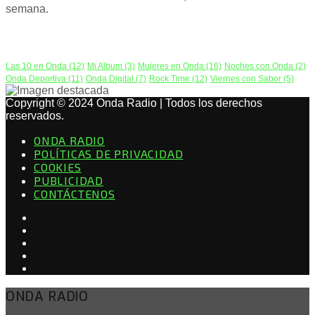
semana.
PODCAST
Las 10 en Onda
(12)
Mi Album
(3)
Mujeres en Onda
(16)
Noches con Onda
(2)
Onda Deportiva
(11)
Onda Digital
(7)
Rock Time
(12)
Viernes con Sabor
(5)
Copyright © 2024 Onda Radio | Todos los derechos
reservados.
ONDA RADIO
POLÍTICAS DE PRIVACIDAD
COOKIES
PUBLICIDAD
CONTÁCTENOS
ONDA RADIO