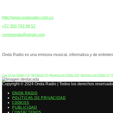
CONTACTENOS
http://www.ondaradio.com.co
+57 350 782 98 52
correoonda@gmail.com
ACERCA DE NOSOTROS
Onda Radio es una emisora musical, informativa y de entreteni
PODCAST
Las 10 en Onda
(12)
Mi Album
(3)
Mujeres en Onda
(16)
Noches con Onda
(2)
O
Copyright © 2024 Onda Radio | Todos los derechos reservado
ONDA RADIO
POLÍTICAS DE PRIVACIDAD
COOKIES
PUBLICIDAD
CONTÁCTENOS