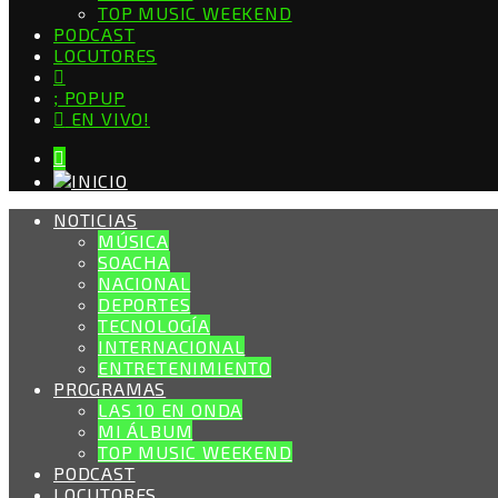
TOP MUSIC WEEKEND
PODCAST
LOCUTORES
POPUP
EN VIVO!
NOTICIAS
MÚSICA
SOACHA
NACIONAL
DEPORTES
TECNOLOGÍA
INTERNACIONAL
ENTRETENIMIENTO
PROGRAMAS
LAS 10 EN ONDA
MI ÁLBUM
TOP MUSIC WEEKEND
PODCAST
LOCUTORES