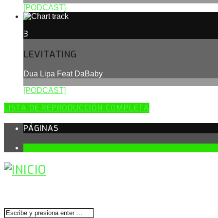
[PODCAST]
3
LEVITATING
Dua Lipa Feat DaBaby
[PODCAST]
LISTA DE REPRODUCCIÓN COMPLETA
PÁGINAS
1
BUSCAR