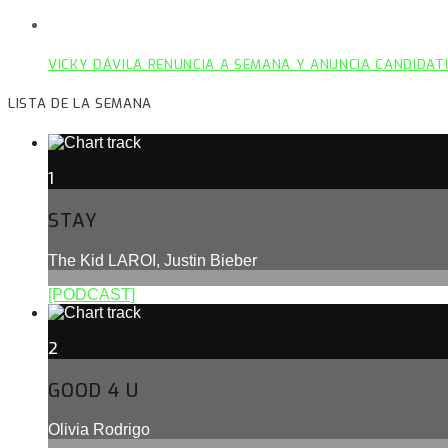
VICKY DÁVILA RENUNCIA A SEMANA Y ANUNCIA CANDIDAT
LISTA DE LA SEMANA
1
STAY
The Kid LAROI, Justin Bieber
[PODCAST]
2
GOOD 4 U
Olivia Rodrigo