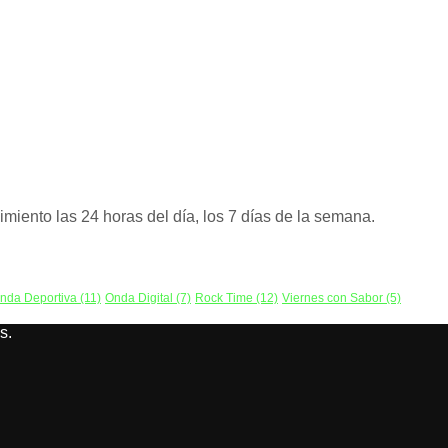
miento las 24 horas del día, los 7 días de la semana.
nda Deportiva
(11)
Onda Digital
(7)
Rock Time
(12)
Viernes con Sabor
(5)
s.