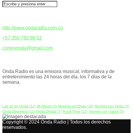
CONTACTENOS
http://www.ondaradio.com.co
+57 350 782 98 52
correoonda@gmail.com
ACERCA DE NOSOTROS
Onda Radio es una emisora musical, informativa y de
entretenimiento las 24 horas del día, los 7 días de la
semana.
PODCAST
Las 10 en Onda
(12)
Mi Album
(3)
Mujeres en Onda
(16)
Noches con Onda
(2)
Onda Deportiva
(11)
Onda Digital
(7)
Rock Time
(12)
Viernes con Sabor
(5)
Copyright © 2024 Onda Radio | Todos los derechos
reservados.