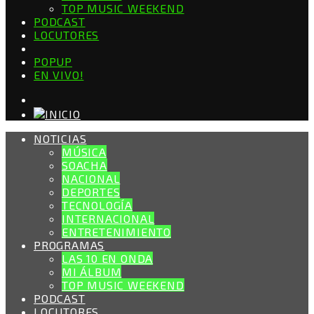
TOP MUSIC WEEKEND
PODCAST
LOCUTORES
POPUP
EN VIVO!
NOTICIAS
MÚSICA
SOACHA
NACIONAL
DEPORTES
TECNOLOGÍA
INTERNACIONAL
ENTRETENIMIENTO
PROGRAMAS
LAS 10 EN ONDA
MI ÁLBUM
TOP MUSIC WEEKEND
PODCAST
LOCUTORES