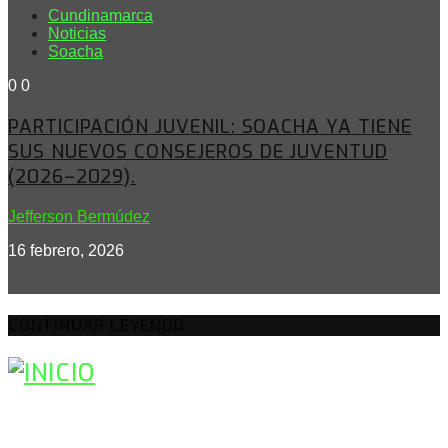
Cundinamarca
Noticias
Soacha
0
0
PARTICIPACIÓN JUVENIL: SOACHA YA TIENE
SUS NUEVOS CONSEJEROS DE JUVENTUD
(2026–2029).
Jefferson Bermúdez
16 febrero, 2026
CONTINUAR LEYENDO
BUSCAR