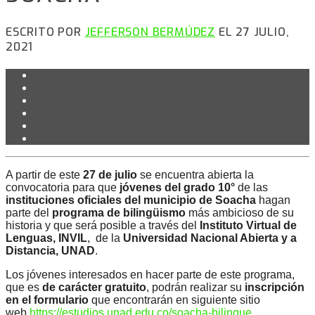
ESCRITO POR
JEFFERSON BERMÚDEZ
EL 27 JULIO,
2021
A partir de este
27 de julio
se encuentra abierta la
convocatoria para que
jóvenes del grado 10°
de las
instituciones oficiales del municipio de Soacha
hagan
parte del
programa de bilingüismo
más ambicioso de su
historia y que será posible a través del
Instituto Virtual de
Lenguas, INVIL
, de la
Universidad Nacional Abierta y a
Distancia, UNAD
.
Los jóvenes interesados en hacer parte de este programa,
que es
de carácter gratuito
, podrán realizar su
inscripción
en el formulario
que encontrarán en siguiente sitio
web
https://estudios.unad.edu.co/soacha-bilingue