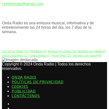
correoonda@gmail.com
ACERCA DE NOSOTROS
Onda Radio es una emisora musical, informativa y de
entretenimiento las 24 horas del día, los 7 días de la
semana.
PODCAST
Las 10 en Onda
(12)
Mi Album
(3)
Mujeres en Onda
(16)
Noches con Onda
(2)
Onda Deportiva
(11)
Onda Digital
(7)
Rock Time
(12)
Viernes con Sabor
(5)
Copyright © 2024 Onda Radio | Todos los derechos
reservados.
ONDA RADIO
POLÍTICAS DE PRIVACIDAD
COOKIES
PUBLICIDAD
CONTÁCTENOS