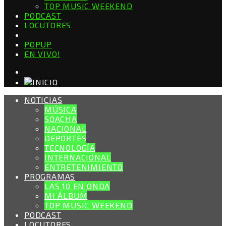
TOP MUSIC WEEKEND
PODCAST
LOCUTORES
POPUP
EN VIVO!
NOTICIAS
MÚSICA
SOACHA
NACIONAL
DEPORTES
TECNOLOGÍA
INTERNACIONAL
ENTRETENIMIENTO
PROGRAMAS
LAS 10 EN ONDA
MI ÁLBUM
TOP MUSIC WEEKEND
PODCAST
LOCUTORES