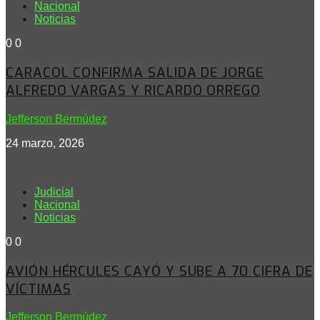
Nacional
Noticias
0
0
CARACOL CONFIRMA SALIDA DE JORGE
ALFREDO VARGAS Y RICARDO ORREGO
Jefferson Bermúdez
24 marzo, 2026
Judicial
Nacional
Noticias
0
0
AVIÓN HÉRCULES CAYÓ Y SUBE A 70 CIFRA DE
VÍCTIMAS
Jefferson Bermúdez