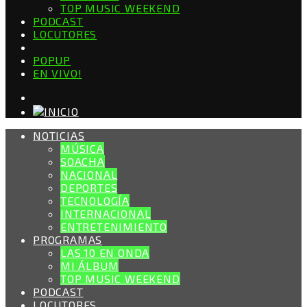
TOP MUSIC WEEKEND
PODCAST
LOCUTORES
POPUP
EN VIVO!
NOTICIAS
MÚSICA
SOACHA
NACIONAL
DEPORTES
TECNOLOGÍA
INTERNACIONAL
ENTRETENIMIENTO
PROGRAMAS
LAS 10 EN ONDA
MI ÁLBUM
TOP MUSIC WEEKEND
PODCAST
LOCUTORES