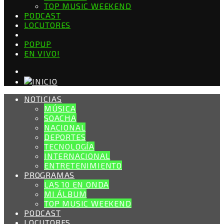
TOP MUSIC WEEKEND
PODCAST
LOCUTORES
POPUP
EN VIVO!
NOTICIAS
MÚSICA
SOACHA
NACIONAL
DEPORTES
TECNOLOGÍA
INTERNACIONAL
ENTRETENIMIENTO
PROGRAMAS
LAS 10 EN ONDA
MI ÁLBUM
TOP MUSIC WEEKEND
PODCAST
LOCUTORES