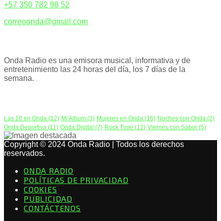
+57 350 782 98 52
correoonda@gmail.com
ACERCA DE NOSOTROS
Onda Radio es una emisora musical, informativa y de
entretenimiento las 24 horas del día, los 7 días de la
semana.
PODCAST
Las 10 en Onda
(12)
Mi Album
(3)
Mujeres en Onda
(16)
Noches con Onda
(2)
Onda Deportiva
(11)
Onda Digital
(7)
Rock Time
(12)
Viernes con Sabor
(5)
Copyright © 2024 Onda Radio | Todos los derechos
reservados.
ONDA RADIO
POLÍTICAS DE PRIVACIDAD
COOKIES
PUBLICIDAD
CONTÁCTENOS