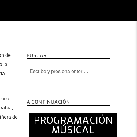
BUSCAR
ón de
ó la
ria
 vio
A CONTINUACIÓN
rabia,
PROGRAMACIÓN
niñera de
MÚSICAL