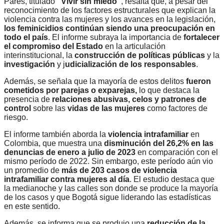
Pares, titulado
“Vivir sin miedo”
, resalta que, a pesar del
reconocimiento de los factores estructurales que explican la
violencia contra las mujeres y los avances en la legislación,
los feminicidios continúan siendo una preocupación en
todo el país
. El informe subraya la importancia de
fortalecer
el compromiso del Estado
en la articulación
interinstitucional, la
construcción de políticas públicas
y la
investigación
y j
udicialización de los responsables
.
Además, se señala que la mayoría de estos delitos
fueron
cometidos por
parejas o exparejas,
lo que destaca la
presencia de
relaciones abusivas, celos y patrones de
control
sobre las
vidas de las mujeres
como factores de
riesgo.
El informe también aborda la
violencia intrafamiliar
en
Colombia, que muestra una
disminución del 26,2% en las
denuncias de enero a julio de 2023
en comparación con el
mismo período de 2022. Sin embargo, este período aún vio
un promedio de
más de 203 casos de violencia
intrafamiliar contra mujeres al día
. El estudio destaca que
la medianoche y las calles son donde se produce la mayoría
de los casos y que Bogotá sigue liderando las estadísticas
en este sentido.
Además, se informa que se produjo una
reducción de la