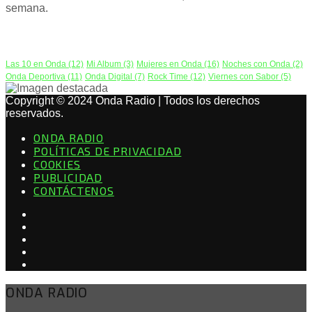
semana.
PODCAST
Las 10 en Onda
(12)
Mi Album
(3)
Mujeres en Onda
(16)
Noches con Onda
(2)
Onda Deportiva
(11)
Onda Digital
(7)
Rock Time
(12)
Viernes con Sabor
(5)
Copyright © 2024 Onda Radio | Todos los derechos
reservados.
ONDA RADIO
POLÍTICAS DE PRIVACIDAD
COOKIES
PUBLICIDAD
CONTÁCTENOS
ONDA RADIO