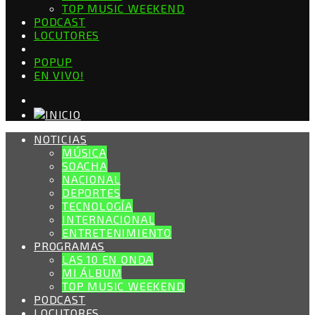
TOP MUSIC WEEKEND
PODCAST
LOCUTORES
POPUP
EN VIVO!
NOTICIAS
MÚSICA
SOACHA
NACIONAL
DEPORTES
TECNOLOGÍA
INTERNACIONAL
ENTRETENIMIENTO
PROGRAMAS
LAS 10 EN ONDA
MI ÁLBUM
TOP MUSIC WEEKEND
PODCAST
LOCUTORES