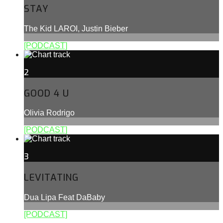
STAY
The Kid LAROI, Justin Bieber
[PODCAST]
2
GOOD 4 U
Olivia Rodrigo
[PODCAST]
3
LEVITATING
Dua Lipa Feat DaBaby
[PODCAST]