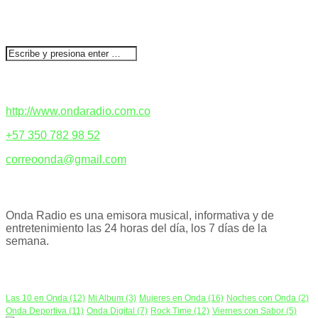
BUSCAR
CONTACTENOS
http://www.ondaradio.com.co
+57 350 782 98 52
correoonda@gmail.com
ACERCA DE NOSOTROS
Onda Radio es una emisora musical, informativa y de
entretenimiento las 24 horas del día, los 7 días de la
semana.
PODCAST
Las 10 en Onda
(12)
Mi Album
(3)
Mujeres en Onda
(16)
Noches con Onda
(2)
Onda Deportiva
(11)
Onda Digital
(7)
Rock Time
(12)
Viernes con Sabor
(5)