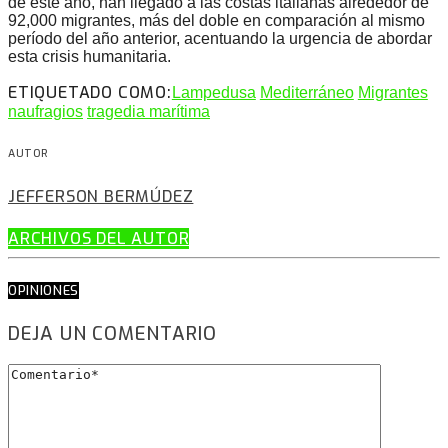
de este año, han llegado a las costas italianas alrededor de
92,000 migrantes, más del doble en comparación al mismo
período del año anterior, acentuando la urgencia de abordar
esta crisis humanitaria.
ETIQUETADO COMO:
Lampedusa
Mediterráneo
Migrantes
naufragios
tragedia marítima
AUTOR
JEFFERSON BERMÚDEZ
ARCHIVOS DEL AUTOR
OPINIONES
DEJA UN COMENTARIO