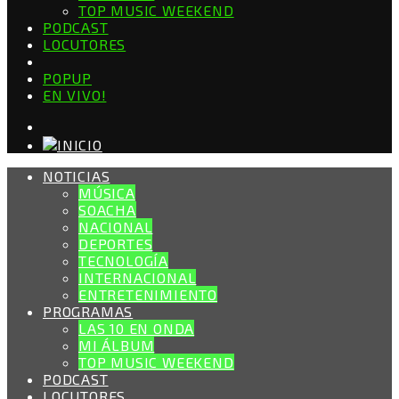
TOP MUSIC WEEKEND
PODCAST
LOCUTORES
POPUP
EN VIVO!
NOTICIAS
MÚSICA
SOACHA
NACIONAL
DEPORTES
TECNOLOGÍA
INTERNACIONAL
ENTRETENIMIENTO
PROGRAMAS
LAS 10 EN ONDA
MI ÁLBUM
TOP MUSIC WEEKEND
PODCAST
LOCUTORES