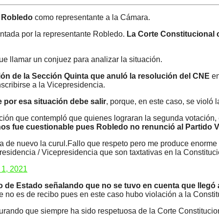
ía Robledo
como representante a la Cámara.
entada por la representante Robledo.
La Corte Constitucional 
que llamar un conjuez para analizar la situación.
sión de la Sección Quinta que anuló la resolución del CNE
en
cribirse a la Vicepresidencia.
 por esa situación debe salir
, porque, en este caso, se violó 
ición que contempló que quienes lograran la segunda votación, 
os fue cuestionable pues Robledo no renunció al Partido V
 de nuevo la curul.Fallo que respeto pero me produce enorme t
esidencia / Vicepresidencia que son taxtativas en la Constituc
 1, 2021
jo de Estado señalando que no se tuvo en cuenta que llegó
rte no es de recibo pues en este caso hubo violación a la Consti
rando que siempre ha sido respetuosa de la Corte Constitucional