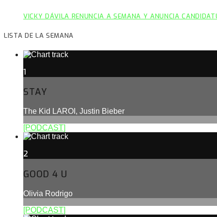
VICKY DÁVILA RENUNCIA A SEMANA Y ANUNCIA CANDIDAT
LISTA DE LA SEMANA
1
STAY
The Kid LAROI, Justin Bieber
[PODCAST]
2
GOOD 4 U
Olivia Rodrigo
[PODCAST]