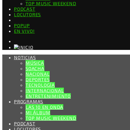
TOP MUSIC WEEKEND
PODCAST
LOCUTORES
POPUP
EN VIVO!
NOTICIAS
MÚSICA
SOACHA
NACIONAL
DEPORTES
TECNOLOGÍA
INTERNACIONAL
ENTRETENIMIENTO
PROGRAMAS
LAS 10 EN ONDA
MI ÁLBUM
TOP MUSIC WEEKEND
PODCAST
LOCUTORES