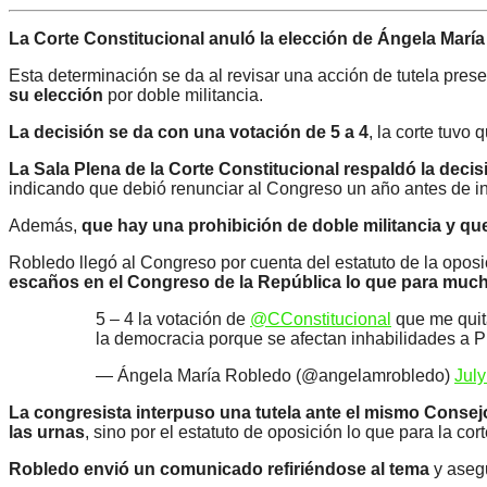
La Corte Constitucional anuló la elección de Ángela Mar
Esta determinación se da al revisar una acción de tutela pres
su elección
por doble militancia.
La decisión se da con una votación de 5 a 4
, la corte tuvo 
La Sala Plena de la Corte Constitucional respaldó la deci
indicando que debió renunciar al Congreso un año antes de ins
Además,
que hay una prohibición de doble militancia y que
Robledo llegó al Congreso por cuenta del estatuto de la opos
escaños en el Congreso de la República lo que para much
5 – 4 la votación de
@CConstitucional
que me quita
la democracia porque se afectan inhabilidades a Pr
— Ángela María Robledo (@angelamrobledo)
July
La congresista interpuso una tutela ante el mismo Conse
las urnas
, sino por el estatuto de oposición lo que para la co
Robledo envió un comunicado refiriéndose al tema
y asegu