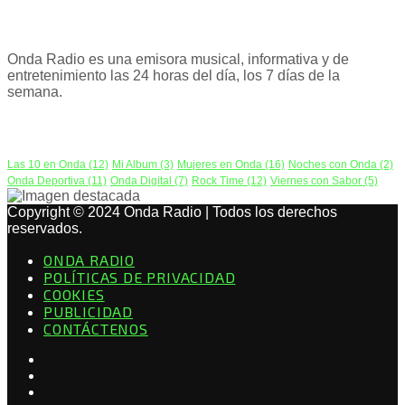
ACERCA DE NOSOTROS
Onda Radio es una emisora musical, informativa y de
entretenimiento las 24 horas del día, los 7 días de la
semana.
PODCAST
Las 10 en Onda
(12)
Mi Album
(3)
Mujeres en Onda
(16)
Noches con Onda
(2)
Onda Deportiva
(11)
Onda Digital
(7)
Rock Time
(12)
Viernes con Sabor
(5)
Copyright © 2024 Onda Radio | Todos los derechos
reservados.
ONDA RADIO
POLÍTICAS DE PRIVACIDAD
COOKIES
PUBLICIDAD
CONTÁCTENOS