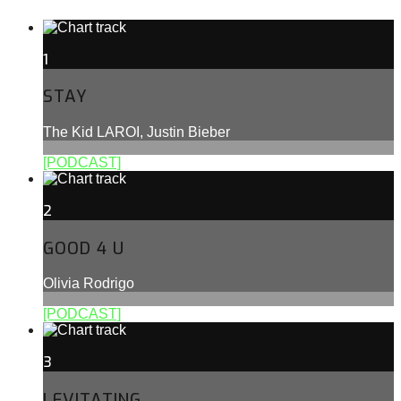
1
STAY
The Kid LAROI, Justin Bieber
[PODCAST]
2
GOOD 4 U
Olivia Rodrigo
[PODCAST]
3
LEVITATING