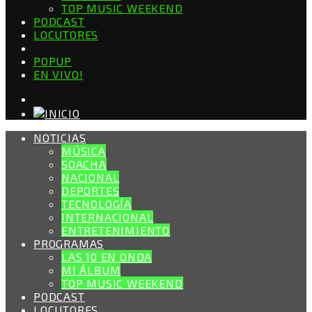
TOP MUSIC WEEKEND
PODCAST
LOCUTORES
POPUP
EN VIVO!
NOTICIAS
MÚSICA
SOACHA
NACIONAL
DEPORTES
TECNOLOGÍA
INTERNACIONAL
ENTRETENIMIENTO
PROGRAMAS
LAS 10 EN ONDA
MI ÁLBUM
TOP MUSIC WEEKEND
PODCAST
LOCUTORES