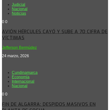
Judicial
Nacional
Noticias
0
0
AVIÓN HÉRCULES CAYÓ Y SUBE A 70 CIFRA DE
VÍCTIMAS
Jefferson Bermúdez
24 marzo, 2026
Cundinamarca
Economía
Internacional
Nacional
0
0
FIN DE ALGARRA: DESPIDOS MASIVOS EN