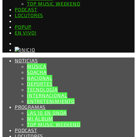
TOP MUSIC WEEKEND
PODCAST
LOCUTORES
POPUP
EN VIVO!
NOTICIAS
MÚSICA
SOACHA
NACIONAL
DEPORTES
TECNOLOGÍA
INTERNACIONAL
ENTRETENIMIENTO
PROGRAMAS
LAS 10 EN ONDA
MI ÁLBUM
TOP MUSIC WEEKEND
PODCAST
LOCUTORES