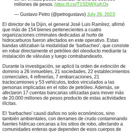
millones de pesos.
https://t.co/T1SDWXuKOx
— Gustavo Petro (@petrogustavo)
July 26, 2023
El director de la Dijin, el general José Luis Ramírez, afirmó
que más de 154 bienes pertenecientes a cuatro
organizaciones criminales dedicadas al hurto de
hidrocarburos fueron afectados en este operativo. Estas
bandas utilizaban la modalidad de ‘barbacheo’, que consiste
en robar directamente el petróleo del oleoducto mediante la
instalación de válvulas y luego contrabandearlo.
Durante la investigación, se aplicó la orden de extinción de
dominio a 26 inmuebles, 21 sociedades, 22 establecimientos
comerciales, 4 refinerías, 7 embarcaciones, 21
tractocamiones y 53 vehículos, todos vinculados a las
personas implicadas en el robo de petróleo. Además, se
afectaron 17 cuentas bancarias utilizadas para mover más
de 20.000 millones de pesos producto de estas actividades
ilícitas.
El ‘barbacheo’ causó daños no solo económicos, sino
también ambientales, con derrames de crudo contaminando
fuentes hídricas cercanas a los sitios de robo, afectando a
comunidades enteras que dependen de esos cuerpos de