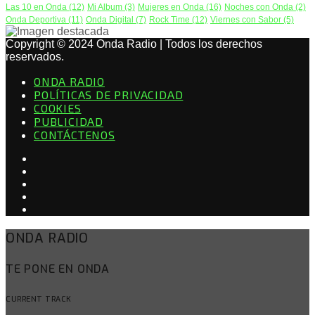
Las 10 en Onda
(12)
Mi Album
(3)
Mujeres en Onda
(16)
Noches con Onda
(2)
Onda Deportiva
(11)
Onda Digital
(7)
Rock Time
(12)
Viernes con Sabor
(5)
Copyright © 2024 Onda Radio | Todos los derechos
reservados.
ONDA RADIO
POLÍTICAS DE PRIVACIDAD
COOKIES
PUBLICIDAD
CONTÁCTENOS
ONDA RADIO
TE PONE EN ONDA
CURRENT TRACK