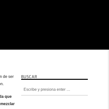
BUSCAR
n de ser
ón.
ida que
 mezclar