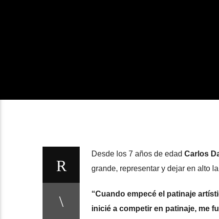
Desde los 7 años de edad
Carlos D
grande, representar y dejar en alto l
“Cuando empecé el patinaje artíst
inicié a competir en patinaje, me f