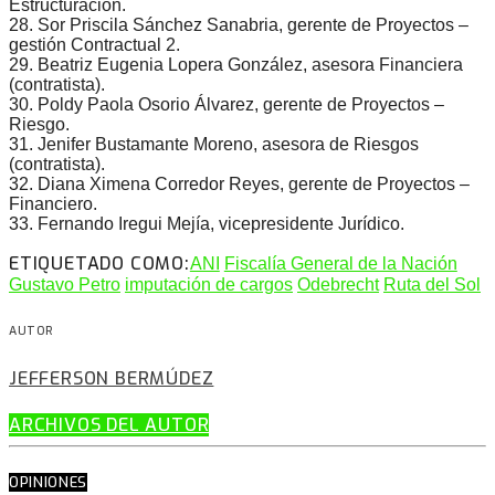
Estructuración.
28. Sor Priscila Sánchez Sanabria, gerente de Proyectos –
gestión Contractual 2.
29. Beatriz Eugenia Lopera González, asesora Financiera
(contratista).
30. Poldy Paola Osorio Álvarez, gerente de Proyectos –
Riesgo.
31. Jenifer Bustamante Moreno, asesora de Riesgos
(contratista).
32. Diana Ximena Corredor Reyes, gerente de Proyectos –
Financiero.
33. Fernando Iregui Mejía, vicepresidente Jurídico.
ETIQUETADO COMO:
ANI
Fiscalía General de la Nación
Gustavo Petro
imputación de cargos
Odebrecht
Ruta del Sol
AUTOR
JEFFERSON BERMÚDEZ
ARCHIVOS DEL AUTOR
OPINIONES