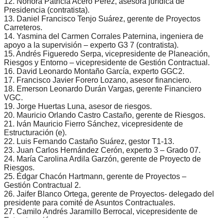
12. Nohora Patricia Acero Pérez, asesora jurídica de
Presidencia (contratista).
13. Daniel Francisco Tenjo Suárez, gerente de Proyectos
Carreteros.
14. Yasmina del Carmen Corrales Paternina, ingeniera de
apoyo a la supervisión – experto G3 7 (contratista).
15. Andrés Figueredo Serpa, vicepresidente de Planeación,
Riesgos y Entorno – vicepresidente de Gestión Contractual.
16. David Leonardo Montaño García, experto GGC2.
17. Francisco Javier Forero Lozano, asesor financiero.
18. Emerson Leonardo Durán Vargas, gerente Financiero
VGC.
19. Jorge Huertas Luna, asesor de riesgos.
20. Mauricio Orlando Castro Castaño, gerente de Riesgos.
21. Iván Mauricio Fierro Sánchez, vicepresidente de
Estructuración (e).
22. Luis Fernando Castaño Suárez, gestor T1-13.
23. Juan Carlos Hernández Cerón, experto 3 – Grado 07.
24. María Carolina Ardila Garzón, gerente de Proyecto de
Riesgos.
25. Édgar Chacón Hartmann, gerente de Proyectos –
Gestión Contractual 2.
26. Jaifer Blanco Ortega, gerente de Proyectos- delegado del
presidente para comité de Asuntos Contractuales.
27. Camilo Andrés Jaramillo Berrocal, vicepresidente de