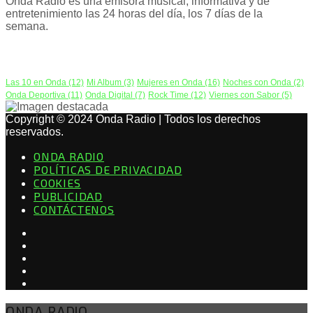
Onda Radio es una emisora musical, informativa y de
entretenimiento las 24 horas del día, los 7 días de la
semana.
PODCAST
Las 10 en Onda
(12)
Mi Album
(3)
Mujeres en Onda
(16)
Noches con Onda
(2)
Onda Deportiva
(11)
Onda Digital
(7)
Rock Time
(12)
Viernes con Sabor
(5)
Copyright © 2024 Onda Radio | Todos los derechos
reservados.
ONDA RADIO
POLÍTICAS DE PRIVACIDAD
COOKIES
PUBLICIDAD
CONTÁCTENOS
ONDA RADIO