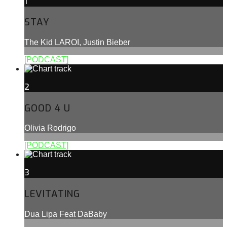
1
STAY
The Kid LAROI, Justin Bieber
[PODCAST]
2
GOOD 4 U
Olivia Rodrigo
[PODCAST]
3
LEVITATING
Dua Lipa Feat DaBaby