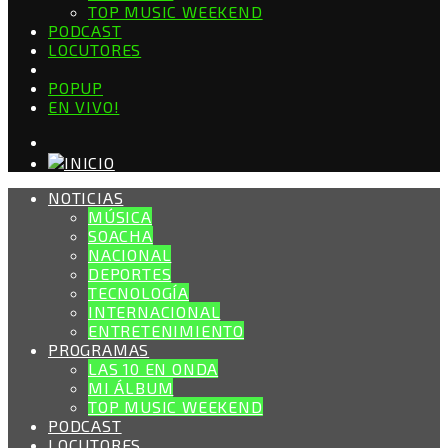
TOP MUSIC WEEKEND
PODCAST
LOCUTORES
POPUP
EN VIVO!
NOTICIAS
MÚSICA
SOACHA
NACIONAL
DEPORTES
TECNOLOGÍA
INTERNACIONAL
ENTRETENIMIENTO
PROGRAMAS
LAS 10 EN ONDA
MI ÁLBUM
TOP MUSIC WEEKEND
PODCAST
LOCUTORES