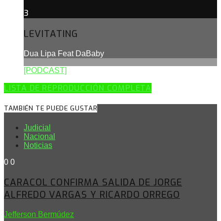
3
LEVITATING
Dua Lipa Feat DaBaby
[PODCAST]
LISTA DE REPRODUCCIÓN COMPLETA
TAMBIÉN TE PUEDE GUSTAR
Judicial
Nacional
Noticias
0
0
CARACOL CONFIRMA SALIDA DE JORGE
ALFREDO VARGAS Y RICARDO ORREGO
Jefferson Bermúdez