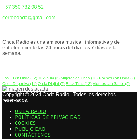
+57 350 782 98 52
correoonda@gmail.com
ACERCA DE NOSOTROS
Onda Radio es una emisora musical, informativa y de
entretenimiento las 24 horas del día, los 7 días de la
semana.
PODCAST
Las 10 en Onda
(12)
Mi Album
(3)
Mujeres en Onda
(16)
Noches con Onda
(2)
Onda Deportiva
(11)
Onda Digital
(7)
Rock Time
(12)
Viernes con Sabor
(5)
Copyright © 2024 Onda Radio | Todos los derechos
reservados.
ONDA RADIO
POLÍTICAS DE PRIVACIDAD
COOKIES
PUBLICIDAD
CONTÁCTENOS