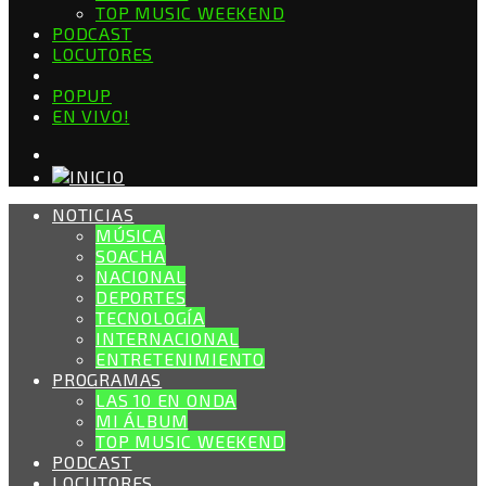
TOP MUSIC WEEKEND
PODCAST
LOCUTORES
POPUP
EN VIVO!
NOTICIAS
MÚSICA
SOACHA
NACIONAL
DEPORTES
TECNOLOGÍA
INTERNACIONAL
ENTRETENIMIENTO
PROGRAMAS
LAS 10 EN ONDA
MI ÁLBUM
TOP MUSIC WEEKEND
PODCAST
LOCUTORES