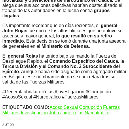
movilidad y operaciones de narcotráfico en Cauca.
Se
alega que sus acciones delictivas habrían obstaculizado el
trabajo de las autoridades en la lucha contra
grupos
ilegales
.
Es importante recordar que en días recientes, el
general
John Rojas
fue uno de los altos oficiales que no obtuvo su
ascenso a mayor general,
lo que resultó en su retiro
inmediato
. Esta decisión se tomó durante una junta asesora
de generales en el
Ministerio de Defensa
.
El
general Rojas
ha tenido bajo su mando la Fuerza de
Despliegue Rápido, el
Comando Específico del Cauca,
la
Tercera División y el Comando No. 2 Suroccidente del
Ejército
. Aunque había sido asignado como agregado militar
en Bélgica, este nombramiento no se concretará tras su
salida de las Fuerzas Militares.
#GeneralJohnJairoRojas #Investigación #Corrupción
#AcosoSexual #Narcotráfico #FuerzasMilitares
ETIQUETADO COMO:
Acoso Sexual
Corrupción
Fuerzas
Militares
Investigación
John Jairo Rojas
Narcotráfico
AUTOR