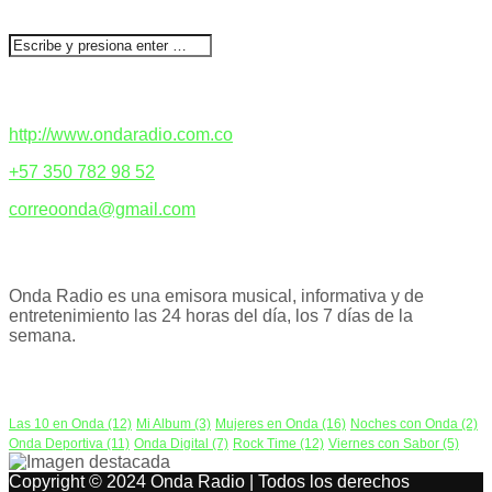
BUSCAR
CONTACTENOS
http://www.ondaradio.com.co
+57 350 782 98 52
correoonda@gmail.com
ACERCA DE NOSOTROS
Onda Radio es una emisora musical, informativa y de
entretenimiento las 24 horas del día, los 7 días de la
semana.
PODCAST
Las 10 en Onda
(12)
Mi Album
(3)
Mujeres en Onda
(16)
Noches con Onda
(2)
Onda Deportiva
(11)
Onda Digital
(7)
Rock Time
(12)
Viernes con Sabor
(5)
Copyright © 2024 Onda Radio | Todos los derechos