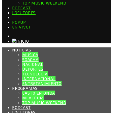
TOP MUSIC WEEKEND
PODCAST
LOCUTORES
POPUP
EN VIVO!
NOTICIAS
MÚSICA
SOACHA
NACIONAL
DEPORTES
TECNOLOGÍA
INTERNACIONAL
ENTRETENIMIENTO
PROGRAMAS
LAS 10 EN ONDA
MI ÁLBUM
TOP MUSIC WEEKEND
PODCAST
LOCUTORES