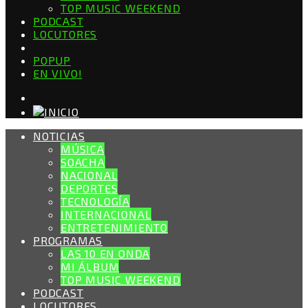
TOP MUSIC WEEKEND
PODCAST
LOCUTORES
POPUP
EN VIVO!
NOTICIAS
MÚSICA
SOACHA
NACIONAL
DEPORTES
TECNOLOGÍA
INTERNACIONAL
ENTRETENIMIENTO
PROGRAMAS
LAS 10 EN ONDA
MI ÁLBUM
TOP MUSIC WEEKEND
PODCAST
LOCUTORES