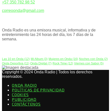
+57 350 782 98 52
correoonda@gmail.com
ACERCA DE NOSOTROS
Onda Radio es una emisora musical, informativa y de
entretenimiento las 24 horas del día, los 7 días de la
semana.
PODCAST
Las 10 en Onda
(12)
Mi Album
(3)
Mujeres en Onda
(16)
Noches con Onda
(2)
Onda Deportiva
(11)
Onda Digital
(7)
Rock Time
(12)
Viernes con Sabor
(5)
Copyright © 2024 Onda Radio | Todos los derechos
reservados.
ONDA RADIO
POLÍTICAS DE PRIVACIDAD
COOKIES
PUBLICIDAD
CONTÁCTENOS