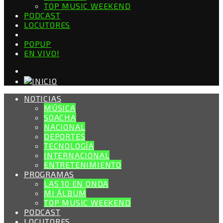
TOP MUSIC WEEKEND
PODCAST
LOCUTORES
POPUP
EN VIVO!
NOTICIAS
MÚSICA
SOACHA
NACIONAL
DEPORTES
TECNOLOGÍA
INTERNACIONAL
ENTRETENIMIENTO
PROGRAMAS
LAS 10 EN ONDA
MI ÁLBUM
TOP MUSIC WEEKEND
PODCAST
LOCUTORES