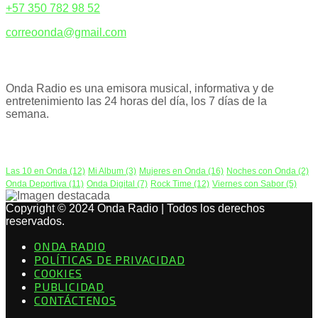
+57 350 782 98 52
correoonda@gmail.com
ACERCA DE NOSOTROS
Onda Radio es una emisora musical, informativa y de
entretenimiento las 24 horas del día, los 7 días de la
semana.
PODCAST
Las 10 en Onda
(12)
Mi Album
(3)
Mujeres en Onda
(16)
Noches con Onda
(2)
Onda Deportiva
(11)
Onda Digital
(7)
Rock Time
(12)
Viernes con Sabor
(5)
Copyright © 2024 Onda Radio | Todos los derechos
reservados.
ONDA RADIO
POLÍTICAS DE PRIVACIDAD
COOKIES
PUBLICIDAD
CONTÁCTENOS