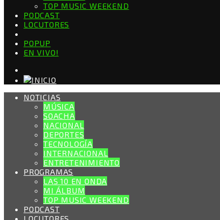
TOP MUSIC WEEKEND
PODCAST
LOCUTORES
POPUP
EN VIVO!
NOTICIAS
MÚSICA
SOACHA
NACIONAL
DEPORTES
TECNOLOGÍA
INTERNACIONAL
ENTRETENIMIENTO
PROGRAMAS
LAS 10 EN ONDA
MI ÁLBUM
TOP MUSIC WEEKEND
PODCAST
LOCUTORES