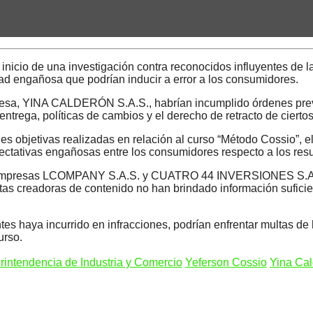
inicio de una investigación contra reconocidos influyentes de 
ad engañosa que podrían inducir a error a los consumidores.
resa, YINA CALDERÓN S.A.S., habrían incumplido órdenes previa
entrega, políticas de cambios y el derecho de retracto de ciert
nes objetivas realizadas en relación al curso “Método Cossio”, 
ctativas engañosas entre los consumidores respecto a los resul
as empresas LCOMPANY S.A.S. y CUATRO 44 INVERSIONES S.A.S.,
s creadoras de contenido no han brindado información suficient
tes haya incurrido en infracciones, podrían enfrentar multas d
urso.
rintendencia de Industria y Comercio
Yeferson Cossio
Yina Ca