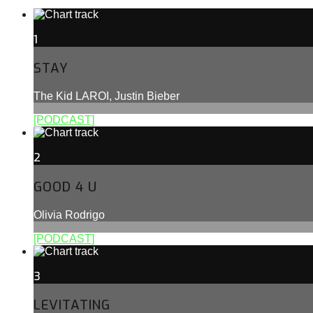
1
STAY
The Kid LAROI, Justin Bieber
[PODCAST]
2
GOOD 4 U
Olivia Rodrigo
[PODCAST]
3
LEVITATING