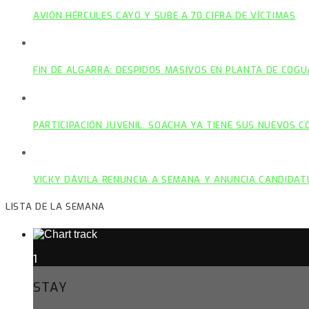
AVIÓN HÉRCULES CAYÓ Y SUBE A 70 CIFRA DE VÍCTIMAS
FIN DE ALGARRA: DESPIDOS MASIVOS EN PLANTA DE COGU
PARTICIPACIÓN JUVENIL: SOACHA YA TIENE SUS NUEVOS 
VICKY DÁVILA RENUNCIA A SEMANA Y ANUNCIA CANDIDAT
LISTA DE LA SEMANA
1
STAY