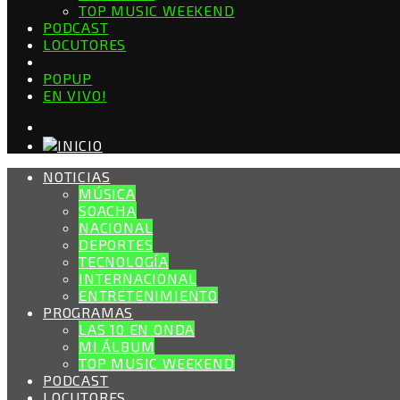
TOP MUSIC WEEKEND
PODCAST
LOCUTORES
POPUP
EN VIVO!
NOTICIAS
MÚSICA
SOACHA
NACIONAL
DEPORTES
TECNOLOGÍA
INTERNACIONAL
ENTRETENIMIENTO
PROGRAMAS
LAS 10 EN ONDA
MI ÁLBUM
TOP MUSIC WEEKEND
PODCAST
LOCUTORES