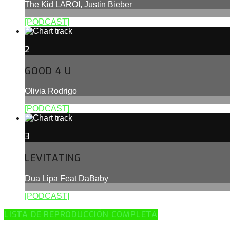
The Kid LAROI, Justin Bieber
[PODCAST]
2
GOOD 4 U
Olivia Rodrigo
[PODCAST]
3
LEVITATING
Dua Lipa Feat DaBaby
[PODCAST]
LISTA DE REPRODUCCIÓN COMPLETA