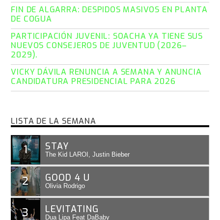
FIN DE ALGARRA: DESPIDOS MASIVOS EN PLANTA
DE COGUA
PARTICIPACIÓN JUVENIL: SOACHA YA TIENE SUS
NUEVOS CONSEJEROS DE JUVENTUD (2026–
2029).
VICKY DÁVILA RENUNCIA A SEMANA Y ANUNCIA
CANDIDATURA PRESIDENCIAL PARA 2026
LISTA DE LA SEMANA
STAY
1
The Kid LAROI, Justin Bieber
GOOD 4 U
2
Olivia Rodrigo
LEVITATING
3
Dua Lipa Feat DaBaby