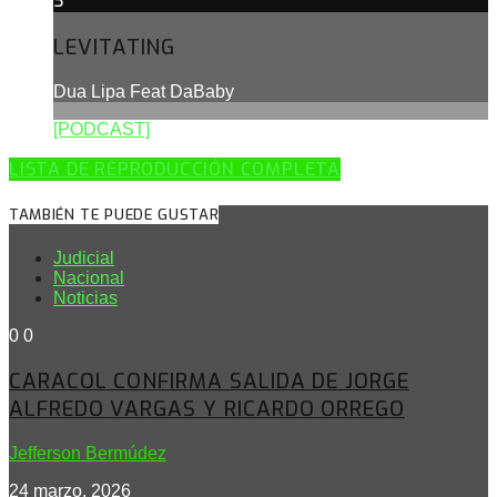
3
LEVITATING
Dua Lipa Feat DaBaby
[PODCAST]
LISTA DE REPRODUCCIÓN COMPLETA
TAMBIÉN TE PUEDE GUSTAR
Judicial
Nacional
Noticias
0
0
CARACOL CONFIRMA SALIDA DE JORGE
ALFREDO VARGAS Y RICARDO ORREGO
Jefferson Bermúdez
24 marzo, 2026