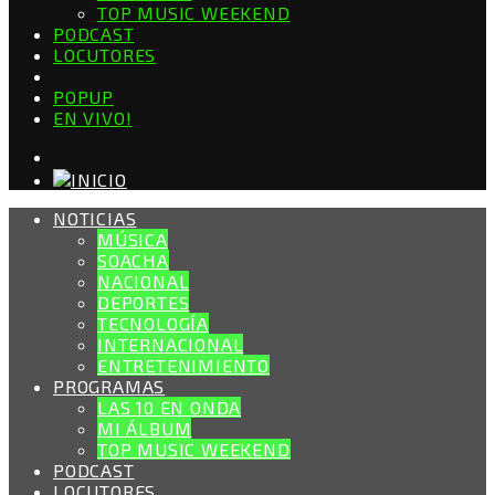
TOP MUSIC WEEKEND
PODCAST
LOCUTORES
POPUP
EN VIVO!
NOTICIAS
MÚSICA
SOACHA
NACIONAL
DEPORTES
TECNOLOGÍA
INTERNACIONAL
ENTRETENIMIENTO
PROGRAMAS
LAS 10 EN ONDA
MI ÁLBUM
TOP MUSIC WEEKEND
PODCAST
LOCUTORES