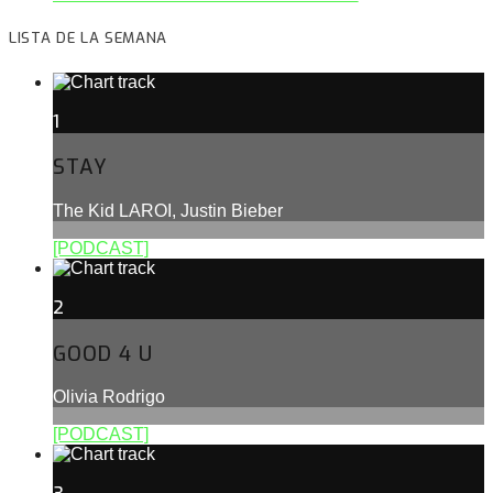
LISTA DE LA SEMANA
1
STAY
The Kid LAROI, Justin Bieber
[PODCAST]
2
GOOD 4 U
Olivia Rodrigo
[PODCAST]