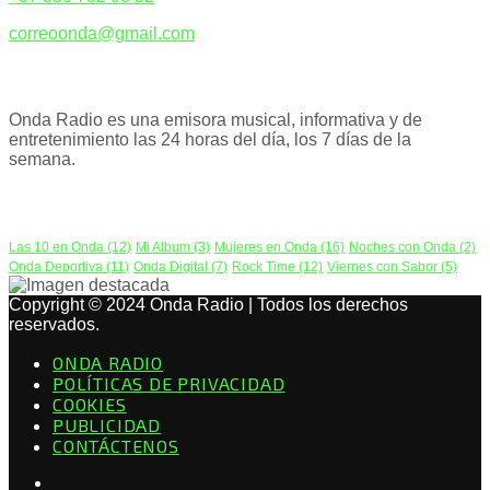
correoonda@gmail.com
ACERCA DE NOSOTROS
Onda Radio es una emisora musical, informativa y de
entretenimiento las 24 horas del día, los 7 días de la
semana.
PODCAST
Las 10 en Onda
(12)
Mi Album
(3)
Mujeres en Onda
(16)
Noches con Onda
(2)
Onda Deportiva
(11)
Onda Digital
(7)
Rock Time
(12)
Viernes con Sabor
(5)
Copyright © 2024 Onda Radio | Todos los derechos
reservados.
ONDA RADIO
POLÍTICAS DE PRIVACIDAD
COOKIES
PUBLICIDAD
CONTÁCTENOS