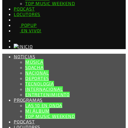
TOP MUSIC WEEKEND
PODCAST
LOCUTORES
POPUP
EN VIVO!
NOTICIAS
MÚSICA
SOACHA
NACIONAL
DEPORTES
TECNOLOGÍA
INTERNACIONAL
ENTRETENIMIENTO
PROGRAMAS
LAS 10 EN ONDA
MI ÁLBUM
TOP MUSIC WEEKEND
PODCAST
LOCUTORES