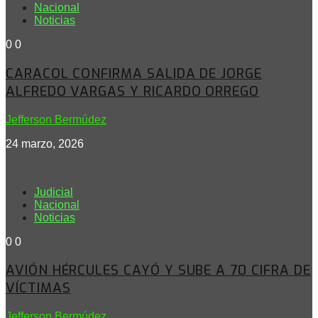
Nacional
Noticias
0
0
CARACOL CONFIRMA SALIDA DE JORGE
ALFREDO VARGAS Y RICARDO ORREGO
Jefferson Bermúdez
24 marzo, 2026
Judicial
Nacional
Noticias
0
0
AVIÓN HÉRCULES CAYÓ Y SUBE A 70 CIFRA DE
VÍCTIMAS
Jefferson Bermúdez