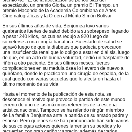
espectáculo, un premio Gloria, un premio El Tiempo, un
premio Macondo de la Academia Colombiana de Artes
Cinematográficas y la Orden al Mérito Simón Bolívar.
En sus últimos años de vida, Benjumea tuvo varios
quebrantos fuertes de salud debido a su sobrepeso llegando
a pesar 240 kilos, los cuales redujo a 920 luego de
someterse a una cirugía bariatrica. Su estado de salud se
agravó luego de que la diabetes que padecía provocaron
una insuficiencia renal que lo obligo a estar en diálisis, luego
de que, en un acto de buena voluntad, cedió un trasplante de
riñón a otro paciente. En sus últimos meses, fuertes
complicaciones en su medula ósea lo llevaron de nuevo al
quirófano, donde le practicaron una cirugía de espalda, de la
cual quedo con varias secuelas que lo afectaron hasta el
último momento de su vida.
Hasta el momento de la publicación de esta nota, se
desconoce el motivo que provoco la partida de este mundo
terreno de uno de las máximos referentes de la escena
artística nacional. Tampoco se ha referido ningún miembro
de La familia Benjumea ante la partida de su amado padre y
esposo. Pero quienes si se han pronunciado han sido varios
de sus colegas actores quienes lamentan su perdida y lo
recuerdan con gran cariño y aprecio; además de varios