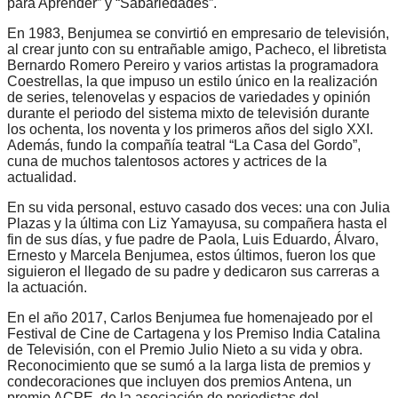
para Aprender” y “Sabariedades”.
En 1983, Benjumea se convirtió en empresario de televisión,
al crear junto con su entrañable amigo, Pacheco, el libretista
Bernardo Romero Pereiro y varios artistas la programadora
Coestrellas, la que impuso un estilo único en la realización
de series, telenovelas y espacios de variedades y opinión
durante el periodo del sistema mixto de televisión durante
los ochenta, los noventa y los primeros años del siglo XXI.
Además, fundo la compañía teatral “La Casa del Gordo”,
cuna de muchos talentosos actores y actrices de la
actualidad.
En su vida personal, estuvo casado dos veces: una con Julia
Plazas y la última con Liz Yamayusa, su compañera hasta el
fin de sus días, y fue padre de Paola, Luis Eduardo, Álvaro,
Ernesto y Marcela Benjumea, estos últimos, fueron los que
siguieron el llegado de su padre y dedicaron sus carreras a
la actuación.
En el año 2017, Carlos Benjumea fue homenajeado por el
Festival de Cine de Cartagena y los Premiso India Catalina
de Televisión, con el Premio Julio Nieto a su vida y obra.
Reconocimiento que se sumó a la larga lista de premios y
condecoraciones que incluyen dos premios Antena, un
premio ACPE, de la asociación de periodistas del