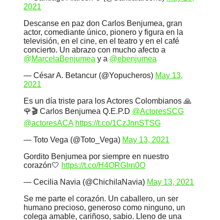
2021
Descanse en paz don Carlos Benjumea, gran
actor, comediante único, pionero y figura en la
televisión, en el cine, en el teatro y en el café
concierto. Un abrazo con mucho afecto a
@MarcelaBenjumea
y a
@ebenjumea
— César A. Betancur (@Yopucheros)
May 13,
2021
Es un día triste para los Actores Colombianos 🙏
🌹🎬 Carlos Benjumea Q.E.P.D
@ActoresSCG
@actoresACA
https://t.co/1CzJnnSTSG
— Toto Vega (@Toto_Vega)
May 13, 2021
Gordito Benjumea por siempre en nuestro
corazón🤍
https://t.co/H4ORGIrn0O
— Cecilia Navia (@ChichilaNavia)
May 13, 2021
Se me parte el corazón. Un caballero, un ser
humano precioso, generoso como ninguno, un
colega amable, cariñoso, sabio. Lleno de una