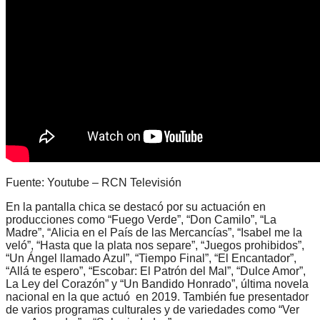
Fuente: Youtube – RCN Televisión
En la pantalla chica se destacó por su actuación en
producciones como “Fuego Verde”, “Don Camilo”, “La
Madre”, “Alicia en el País de las Mercancías”, “Isabel me la
veló”, “Hasta que la plata nos separe”, “Juegos prohibidos”,
“Un Ángel llamado Azul”, “Tiempo Final”, “El Encantador”,
“Allá te espero”, “Escobar: El Patrón del Mal”, “Dulce Amor”,
La Ley del Corazón” y “Un Bandido Honrado”, última novela
nacional en la que actuó en 2019. También fue presentador
de varios programas culturales y de variedades como “Ver