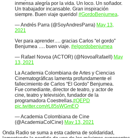
inmensa alegría por la vida. Un loco. Un soñador.
Un trabajador incansable. Gran inspiración
siempre. Buen viaje querido!
#GordoBenjumea
.
— Andrés Parra (@SoyAndresParra)
May 13,
2021
Ver para aprender…. gracias Carlos “el gordo”
Benjumea …. buen viaje.
#elgordobenjumea
— Rafael Novoa (ACTOR) (@NovoaRafaell)
May
13, 2021
La Academia Colombiana de Artes y Ciencias
Cinematográficas lamenta profundamente el
fallecimiento de Carlos “El Gordo” Benjumea.
Fue comediante, director de teatro, y actor de
cine, teatro y televisión, fundador de la
programadora Coestrellas.
#QEPD
pic.twitter.com/rL85sWGmEO
— Academia Colombiana de Cine
(@AcademiaColCine)
May 13, 2021
Onda Radio se suma a esta cadena de solidaridad,