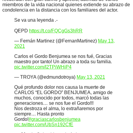
miembros de la vida nacional quienes extiende su abrazo de
condolencia en la distancia con los familiares del actor.
Se va una leyenda .-
QEPD
https://t.co/FQCgGs3hRR
— Fernán Martinez (@FernanMartinez)
May 13,
2021
Carlos el Gordo Benjumea se nos fué, Gracias
maestro por tanto! Un abrazo a toda su familia.
pic.twitter.com/I2TPiWHiP4
— TROYA (@edmundotroya)
May 13, 2021
Qué profundo dolor nos causa la muerte de
CARLOS “EL GORDO” BENJUMEA, amigo de
muchos, conocido por todos, marcó todas las
generaciones… se nos fue el Gordo!!!
Nos destroza el alma, lo extrañaremos por
siempre… Hasta pronto
Gordo!
#graciascarlosbenjumea
pic.twitter.com/UbSn192CfE