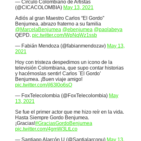
— Círculo Colombiano de Artistas
(@CICACOLOMBIA)
May 13, 2021
Adiós al gran Maestro Carlos “El Gordo”
Benjumea, abrazo fraterno a su familia
@MarcelaBenjumea
@ebenjumea
@paolabeya
QEPD.
pic.twitter.com/WpNqWz1ssb
— Fabián Mendoza (@fabianmendozav)
May 13,
2021
Hoy con tristeza despedimos un icono de la
televisión Colombiana, que supo contar historias
y hacérnoslas sentir! Carlos `El Gordo’
Benjumea. ¡Buen viaje amigo!
pic.twitter.com/jI63I0o6sO
— FoxTelecolombia (@FoxTelecolombia)
May
13, 2021
Se fue el primer actor que me hizo reír en la vida.
Hasta Siempre Gordo Benjumea.
¡Gracias!
#GraciasGordoBenjumea
pic.twitter.com/4gmW3LtLco
— Santiago Alarcón U (@Santialarconu)
May 13,