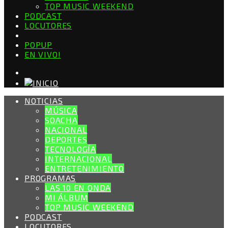
TOP MUSIC WEEKEND
PODCAST
LOCUTORES
POPUP
EN VIVO!
NOTICIAS
MÚSICA
SOACHA
NACIONAL
DEPORTES
TECNOLOGÍA
INTERNACIONAL
ENTRETENIMIENTO
PROGRAMAS
LAS 10 EN ONDA
MI ÁLBUM
TOP MUSIC WEEKEND
PODCAST
LOCUTORES