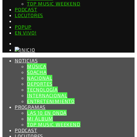
TOP MUSIC WEEKEND
PODCAST
LOCUTORES
POPUP
EN VIVO!
NOTICIAS
MÚSICA
SOACHA
NACIONAL
DEPORTES
TECNOLOGÍA
INTERNACIONAL
ENTRETENIMIENTO
PROGRAMAS
LAS 10 EN ONDA
MI ÁLBUM
TOP MUSIC WEEKEND
PODCAST
LOCUTORES