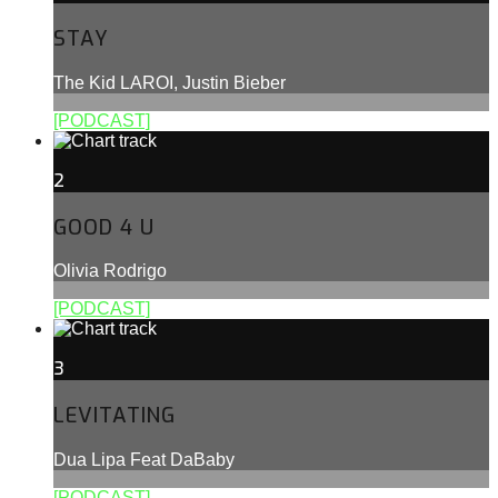
STAY
The Kid LAROI, Justin Bieber
[PODCAST]
2
GOOD 4 U
Olivia Rodrigo
[PODCAST]
3
LEVITATING
Dua Lipa Feat DaBaby
[PODCAST]