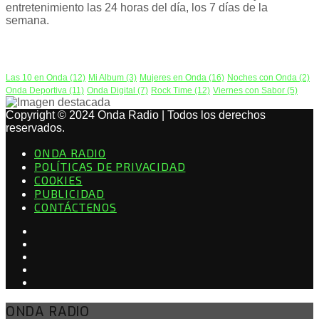
entretenimiento las 24 horas del día, los 7 días de la
semana.
PODCAST
Las 10 en Onda
(12)
Mi Album
(3)
Mujeres en Onda
(16)
Noches con Onda
(2)
Onda Deportiva
(11)
Onda Digital
(7)
Rock Time
(12)
Viernes con Sabor
(5)
Copyright © 2024 Onda Radio | Todos los derechos
reservados.
ONDA RADIO
POLÍTICAS DE PRIVACIDAD
COOKIES
PUBLICIDAD
CONTÁCTENOS
ONDA RADIO