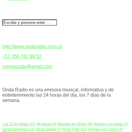
BUSCAR
CONTACTENOS
http://www.ondaradio.com.co
+57 350 782 98 52
correoonda@gmail.com
ACERCA DE NOSOTROS
Onda Radio es una emisora musical, informativa y de
entretenimiento las 24 horas del día, los 7 días de la
semana.
PODCAST
Las 10 en Onda
(12)
Mi Album
(3)
Mujeres en Onda
(16)
Noches con Onda
(2)
Onda Deportiva
(11)
Onda Digital
(7)
Rock Time
(12)
Viernes con Sabor
(5)