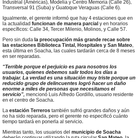
Industrial (Américas), Modelia y Centro Memoria (Calle 26),
Transversal 91 (Suba) y Guatoque Veraguas (Calle 6).
Igualmente, el gerente informó que hay 4 estaciones que en
la actualidad
funcionan de manera parcial
y en horarios
específicos: Calle 34, Tercer Milenio, Molinos, y Calle 57.
Pero sin duda
la preocupación más grande recae sobre
las estaciones Biblioteca Tintal, Hospitales y San Mateo
,
esta última en Soacha, las cuales tardarán cerca de 8 meses
en ser reparadas.
“Terrible porque el perjuicio es para nosotros los
usuarios, quienes debemos salir todos los días a
trabajar. La verdad es una situación muy triste porque un
reducido grupo de delincuentes logró hacer un daño
enorme a miles de personas que necesitamos el
servicio”,
mencionó Luis Alfredo Gordillo, usuario residente
en el centro de Soacha.
La
estación Terreros
también sufrió grandes daños y aún
no ha sido reparada, pero el gerente no especificó cuánto
tiempo tardará en ponerla al servicio.
Mientras tanto, los usuarios del
municipio de Soacha
deberán continuar utilizando la ruta circular
San Mateo
, la