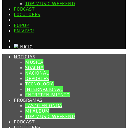
TOP MUSIC WEEKEND
PODCAST
LOCUTORES
POPUP
EN VIVO!
NOTICIAS
MÚSICA
SOACHA
NACIONAL
DEPORTES
TECNOLOGÍA
INTERNACIONAL
ENTRETENIMIENTO
PROGRAMAS
LAS 10 EN ONDA
MI ÁLBUM
TOP MUSIC WEEKEND
PODCAST
LOCUTORES