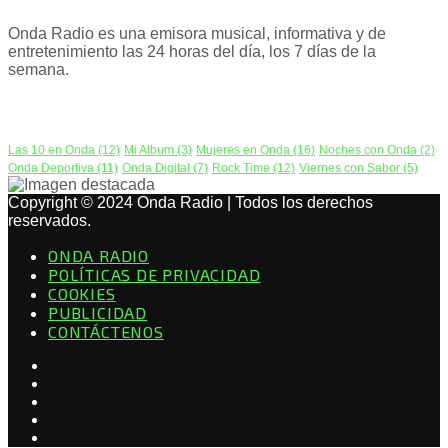
Onda Radio es una emisora musical, informativa y de
entretenimiento las 24 horas del día, los 7 días de la
semana.
PODCAST
Las 10 en Onda
(12)
Mi Album
(3)
Mujeres en Onda
(16)
Noches con Onda
(2)
Onda Deportiva
(11)
Onda Digital
(7)
Rock Time
(12)
Viernes con Sabor
(5)
Copyright © 2024 Onda Radio | Todos los derechos
reservados.
ONDA RADIO
POLÍTICAS DE PRIVACIDAD
COOKIES
PUBLICIDAD
CONTÁCTENOS