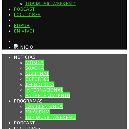
TOP MUSIC WEEKEND
PODCAST
LOCUTORES
POPUP
EN VIVO!
NOTICIAS
MÚSICA
SOACHA
NACIONAL
DEPORTES
TECNOLOGÍA
INTERNACIONAL
ENTRETENIMIENTO
PROGRAMAS
LAS 10 EN ONDA
MI ÁLBUM
TOP MUSIC WEEKEND
PODCAST
LOCUTORES