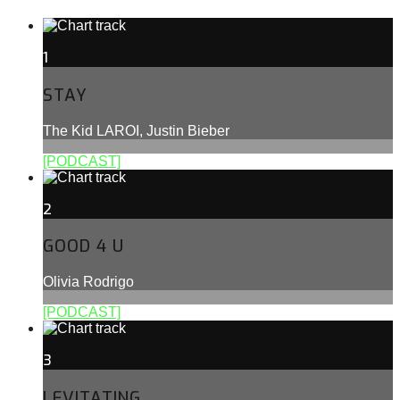
1
STAY
The Kid LAROI, Justin Bieber
[PODCAST]
2
GOOD 4 U
Olivia Rodrigo
[PODCAST]
3
LEVITATING