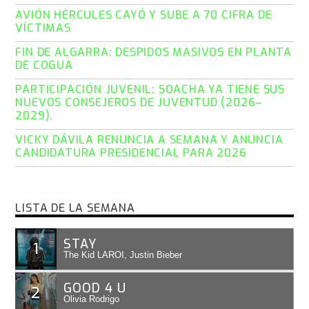
AVIÓN HÉRCULES CAYÓ Y SUBE A 70 CIFRA DE
VÍCTIMAS
FIN DE ALGARRA: DESPIDOS MASIVOS EN PLANTA
DE COGUA
PARTICIPACIÓN JUVENIL: SOACHA YA TIENE SUS
NUEVOS CONSEJEROS DE JUVENTUD (2026–
2029).
VICKY DÁVILA RENUNCIA A SEMANA Y ANUNCIA
CANDIDATURA PRESIDENCIAL PARA 2026
LISTA DE LA SEMANA
STAY
1
The Kid LAROI, Justin Bieber
GOOD 4 U
2
Olivia Rodrigo