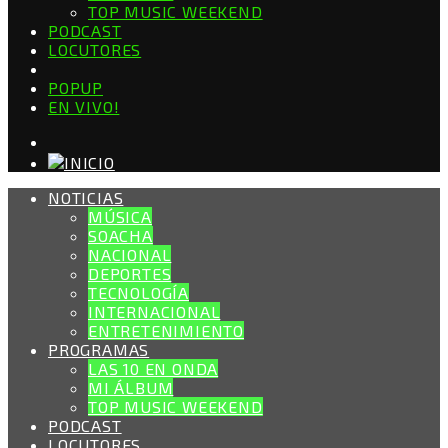
TOP MUSIC WEEKEND
PODCAST
LOCUTORES
POPUP
EN VIVO!
NOTICIAS
MÚSICA
SOACHA
NACIONAL
DEPORTES
TECNOLOGÍA
INTERNACIONAL
ENTRETENIMIENTO
PROGRAMAS
LAS 10 EN ONDA
MI ÁLBUM
TOP MUSIC WEEKEND
PODCAST
LOCUTORES