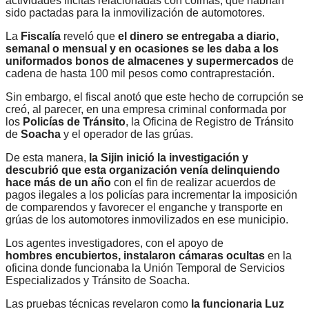
actividades ilícitas relacionadas con coimas, que habrían
sido pactadas para la inmovilización de automotores.
La
Fiscalía
reveló que
el dinero se entregaba a diario,
semanal o mensual y en ocasiones se les daba a los
uniformados bonos de almacenes y supermercados
de
cadena de hasta 100 mil pesos como contraprestación.
Sin embargo, el fiscal anotó que este hecho de corrupción se
creó, al parecer, en una empresa criminal conformada por
los
Policías de Tránsito
, la Oficina de Registro de Tránsito
de
Soacha
y el operador de las grúas.
De esta manera,
la Sijin inició la investigación y
descubrió que esta organización venía delinquiendo
hace más de un año
con el fin de realizar acuerdos de
pagos ilegales a los policías para incrementar la imposición
de comparendos y favorecer el enganche y transporte en
grúas de los automotores inmovilizados en ese municipio.
Los agentes investigadores, con el apoyo de
hombres encubiertos, instalaron cámaras ocultas
en la
oficina donde funcionaba la Unión Temporal de Servicios
Especializados y Tránsito de Soacha.
Las pruebas técnicas revelaron como
la funcionaria Luz