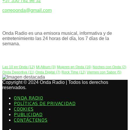
+57 350 782 98 52
correoonda@gmail.com
ACERCA DE NOSOTROS
Onda Radio es una emisora musical, informativa y de
entretenimiento las 24 horas del día, los 7 días de la
semana.
PODCAST
Las 10 en Onda
(12)
Mi Album
(3)
Mujeres en Onda
(16)
Noches con Onda
(2)
Onda Deportiva
(11)
Onda Digital
(7)
Rock Time
(12)
Viernes con Sabor
(5)
Copyright © 2024 Onda Radio | Todos los derechos
reservados.
ONDA RADIO
POLÍTICAS DE PRIVACIDAD
COOKIES
PUBLICIDAD
CONTÁCTENOS