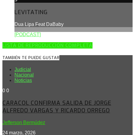
LEVITATING
Dua Lipa Feat DaBaby
[PODCAST]
LISTA DE REPRODUCCIÓN COMPLETA
TAMBIÉN TE PUEDE GUSTAR
Judicial
Nacional
Noticias
0
0
CARACOL CONFIRMA SALIDA DE JORGE
ALFREDO VARGAS Y RICARDO ORREGO
Jefferson Bermúdez
24 marzo, 2026