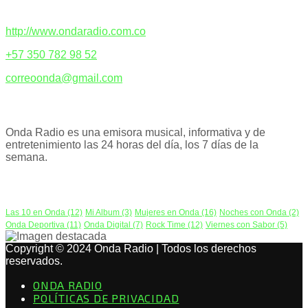
CONTACTENOS
http://www.ondaradio.com.co
+57 350 782 98 52
correoonda@gmail.com
ACERCA DE NOSOTROS
Onda Radio es una emisora musical, informativa y de
entretenimiento las 24 horas del día, los 7 días de la
semana.
PODCAST
Las 10 en Onda
(12)
Mi Album
(3)
Mujeres en Onda
(16)
Noches con Onda
(2)
Onda Deportiva
(11)
Onda Digital
(7)
Rock Time
(12)
Viernes con Sabor
(5)
Copyright © 2024 Onda Radio | Todos los derechos
reservados.
ONDA RADIO
POLÍTICAS DE PRIVACIDAD