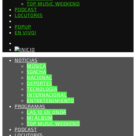
TOP MUSIC WEEKEND
PODCAST
LOCUTORES
POPUP
EN VIVO!
NOTICIAS
MÚSICA
SOACHA
NACIONAL
DEPORTES
TECNOLOGÍA
INTERNACIONAL
ENTRETENIMIENTO
PROGRAMAS
LAS 10 EN ONDA
MI ÁLBUM
TOP MUSIC WEEKEND
PODCAST
LOCUTORES