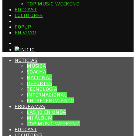
TOP MUSIC WEEKEND
PODCAST
LOCUTORES
POPUP
EN VIVO!
NOTICIAS
MÚSICA
SOACHA
NACIONAL
DEPORTES
TECNOLOGÍA
INTERNACIONAL
ENTRETENIMIENTO
PROGRAMAS
LAS 10 EN ONDA
MI ÁLBUM
TOP MUSIC WEEKEND
PODCAST
LOCUTORES