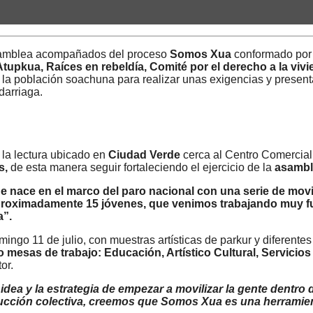
samblea acompañados del proceso
Somos Xua
conformado por 
Atupkua, Raíces en rebeldía, Comité por el derecho a la viv
 de la población soachuna para realizar unas exigencias y prese
darriaga.
 la lectura ubicado en
Ciudad Verde
cerca al Centro Comercial J
s,
de esta manera seguir fortaleciendo el ejercicio de la
asambl
 nace en el marco del paro nacional con una serie de movi
roximadamente 15 jóvenes, que venimos trabajando muy fuer
a”.
omingo 11 de julio, con muestras artísticas de parkur y diferent
o mesas de trabajo:
Educación, Artístico Cultural, Servicio
tor.
dea y la estrategia de empezar a movilizar la gente dentro
rucción colectiva, creemos que Somos Xua es una herramie