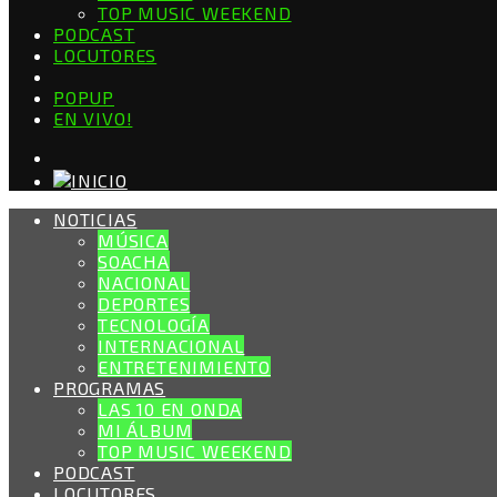
TOP MUSIC WEEKEND
PODCAST
LOCUTORES
POPUP
EN VIVO!
NOTICIAS
MÚSICA
SOACHA
NACIONAL
DEPORTES
TECNOLOGÍA
INTERNACIONAL
ENTRETENIMIENTO
PROGRAMAS
LAS 10 EN ONDA
MI ÁLBUM
TOP MUSIC WEEKEND
PODCAST
LOCUTORES