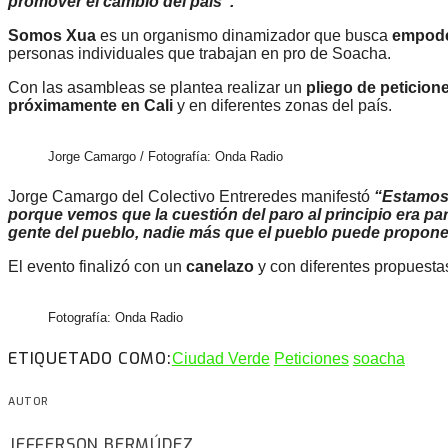
promover el cambio del país”.
Somos Xua
es un organismo dinamizador que busca
empoder
personas individuales que trabajan en pro de Soacha.
Con las asambleas se plantea realizar un
pliego de peticion
próximamente en
Cali
y en diferentes zonas del país.
Jorge Camargo / Fotografía: Onda Radio
Jorge Camargo del Colectivo Entreredes manifestó
“Estamos 
porque vemos que la cuestión del paro al principio era pa
gente del pueblo, nadie más que el pueblo puede propone
El evento finalizó con un
canelazo
y con diferentes propuest
Fotografía: Onda Radio
ETIQUETADO COMO:
Ciudad Verde
Peticiones
soacha
AUTOR
JEFFERSON BERMÚDEZ