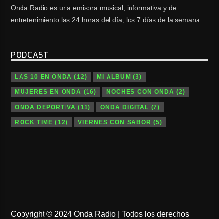
Onda Radio es una emisora musical, informativa y de
entretenimiento las 24 horas del día, los 7 días de la semana.
PODCAST
LAS 10 EN ONDA
(12)
MI ALBUM
(3)
MUJERES EN ONDA
(16)
NOCHES CON ONDA
(2)
ONDA DEPORTIVA
(11)
ONDA DIGITAL
(7)
ROCK TIME
(12)
VIERNES CON SABOR
(5)
Copyright © 2024 Onda Radio | Todos los derechos